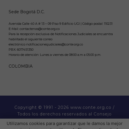
Sede Bogotá D.C.
Avenida Calle 40 A # 13 – 09 Piso 9 Edificio UGI | Código postal: 110231
E-Mail: contactenos@conte.org.co
Para la recepción exclusiva de Notificaciones Judiciales se encuentra
habilitado el siguiente correo
electrónico notificacionesjudiciales@conte.org.co
PBX:
6017451350
Horario de atención: Lunes a viernes de 08:00 a.m a 05:00 p.m.
COLOMBIA
Copyright
© 1991 - 2026 www.conte.org.co /
Todos los derechos reservados al Consejo
Nacional de Técnicos Electricistas CONTE.
Utilizamos cookies para garantizar que le damos la mejor