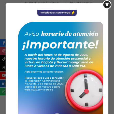
MOVILIDAD ELÉCTRICA
NORMATIVIDAD
PROFESIÓN TE
RESPONSABILIDAD SOCIAL
SANTANDER
SECCIONALES
TECNOLOGÍA
TRANSICIÓN ENERGÉTICA
ZONAS NO INTERCONECTADAS