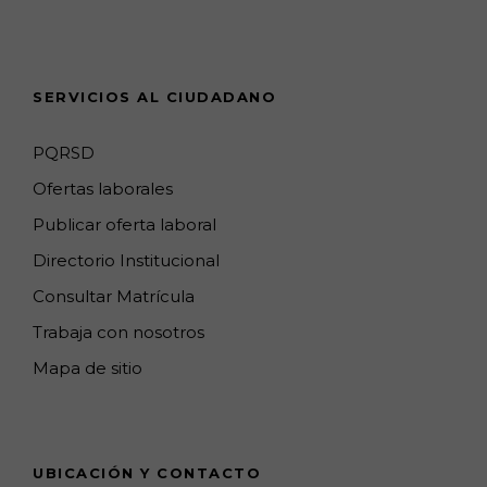
m
p
h
s
a
n
SERVICIOS AL CIUDADANO
n
e
PQRSD
l
Ofertas laborales
Publicar oferta laboral
Directorio Institucional
Consultar Matrícula
Trabaja con nosotros
Mapa de sitio
UBICACIÓN Y CONTACTO