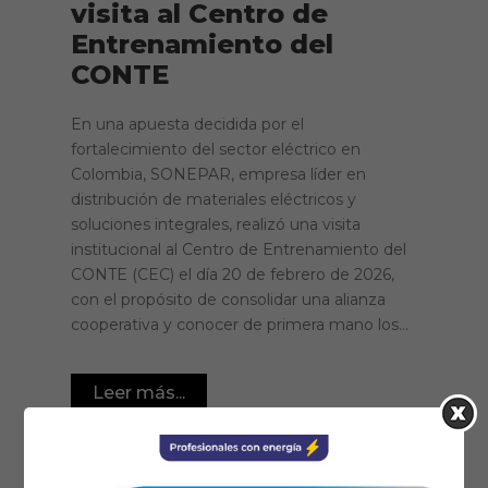
visita al Centro de
Entrenamiento del
CONTE
En una apuesta decidida por el
fortalecimiento del sector eléctrico en
Colombia, SONEPAR, empresa líder en
distribución de materiales eléctricos y
soluciones integrales, realizó una visita
institucional al Centro de Entrenamiento del
CONTE (CEC) el día 20 de febrero de 2026,
con el propósito de consolidar una alianza
cooperativa y conocer de primera mano los...
Leer más...