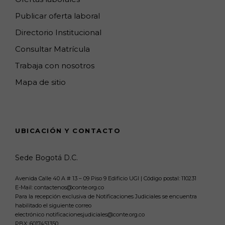
Publicar oferta laboral
Directorio Institucional
Consultar Matrícula
Trabaja con nosotros
Mapa de sitio
UBICACIÓN Y CONTACTO
Sede Bogotá D.C.
Avenida Calle 40 A # 13 – 09 Piso 9 Edificio UGI | Código postal: 110231
E-Mail: contactenos@conte.org.co
Para la recepción exclusiva de Notificaciones Judiciales se encuentra
habilitado el siguiente correo
electrónico notificacionesjudiciales@conte.org.co
PBX:
6017451350