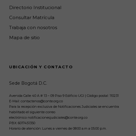
Directorio Institucional
Consultar Matrícula
Trabaja con nosotros
Mapa de sitio
UBICACIÓN Y CONTACTO
Sede Bogotá D.C.
Avenida Calle 40 A # 13 – 09 Piso 9 Edificio UGI | Código postal: 110231
E-Mail: contactenos@conte.org.co
Para la recepción exclusiva de Notificaciones Judiciales se encuentra
habilitado el siguiente correo
electrónico notificacionesjudiciales@conte.org.co
PBX:
6017451350
Horario de atención: Lunes a viernes de 08:00 a.m a 05:00 p.m.