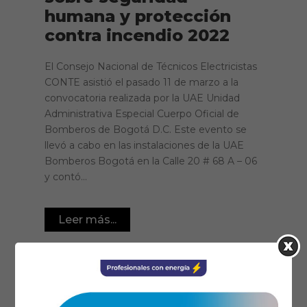
humana y protección
contra incendio 2022
El Consejo Nacional de Técnicos Electricistas
CONTE asistió el pasado 11 de marzo a la
convocatoria realizada por la UAE Unidad
Administrativa Especial Cuerpo Oficial de
Bomberos de Bogotá D.C. Este evento se
llevó a cabo en las instalaciones de la UAE
Bomberos Bogotá en la Calle 20 # 68 A – 06
y contó...
Leer más...