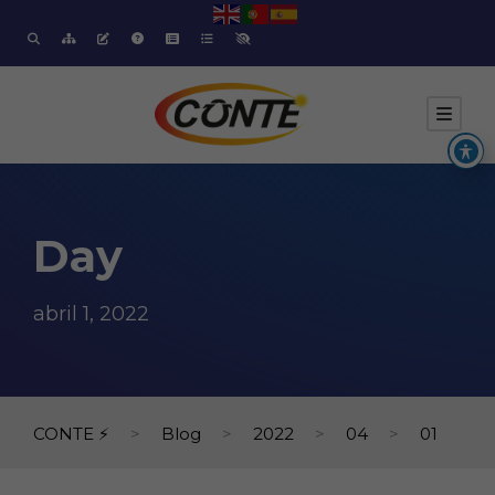
Day
abril 1, 2022
CONTE ⚡
>
Blog
>
2022
>
04
>
01