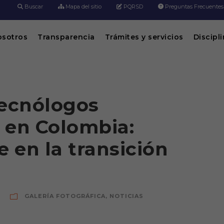
Buscar
Mapa del sitio
PQRSD
Preguntas Frecuentes
osotros
Transparencia
Trámites y servicios
Discipl
tecnólogos
s en Colombia:
e en la transición
GALERÍA FOTOGRÁFICA
,
NOTICIAS