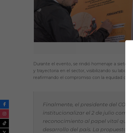
Durante el evento, se rindió homenaje a siete m
y trayectoria en el sector, visibilizando su labo
reafirmando el compromiso con la equidad de g
Finalmente, el presidente del CONT
institucionalizar el 2 de julio como 
reconocimiento al papel vital que 
desarrollo del país. La propuesta r