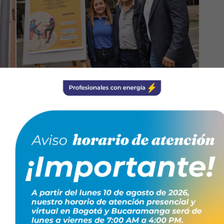
ujeres técnicas electricistas por su liderazgo, compromiso
r como ejemplo inspirador para futuras generaciones y
énero en el campo laboral.
E, Luis Gabriel Aguilar Barón, propuso
el Día Nacional del Técnico Electricista, en
cumplen estos profesionales en el
ecibió el respaldo del ministro Edwin