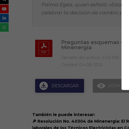
Palma Egea, quien señaló:
«Esta f
celebrar la decisión de cambio para 
Preguntas esquemas con
Minenergía
Tamaño del archivo: 2.03 MB
Created: 04-08-2025
DESCARGAR
VISTA PR
También le puede interesar:
🔎 Resolución No. 40304 de Minenergía: El R
laborales de los Técnicos Electricistas en 