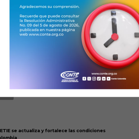
echa se hace necesaria para encontrarnos y
las y los electricistas del país»
. ♞
structivos Resolución 40304 de 2025
EVIA
ETIE se actualiza y fortalece las condiciones
Colombia