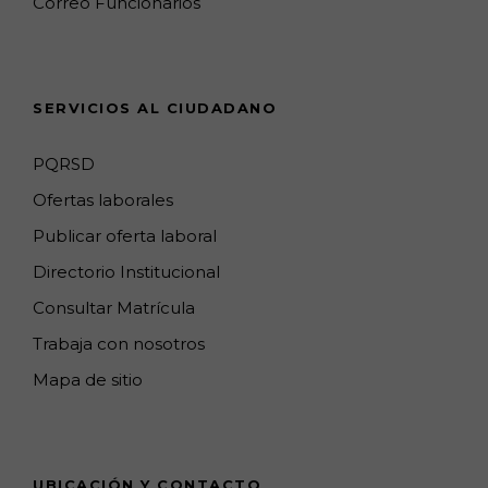
Correo Funcionarios
m
p
h
s
a
n
SERVICIOS AL CIUDADANO
n
e
PQRSD
l
Ofertas laborales
Publicar oferta laboral
Directorio Institucional
Consultar Matrícula
Trabaja con nosotros
Mapa de sitio
UBICACIÓN Y CONTACTO