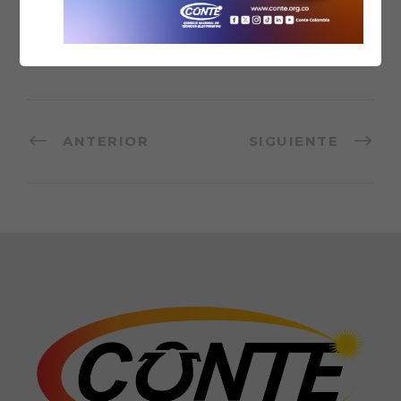
Santander;
diagramción tanto en su versión digital e
impresa por
Santiago Duque – Creativo de
Comunicaciones
.
ANTERIOR
SIGUIENTE