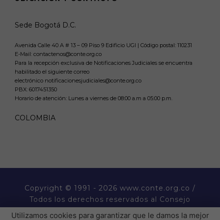
Sede Bogotá D.C.
Avenida Calle 40 A # 13 – 09 Piso 9 Edificio UGI | Código postal: 110231
E-Mail: contactenos@conte.org.co
Para la recepción exclusiva de Notificaciones Judiciales se encuentra
habilitado el siguiente correo
electrónico notificacionesjudiciales@conte.org.co
PBX:
6017451350
Horario de atención: Lunes a viernes de 08:00 a.m a 05:00 p.m.
COLOMBIA
Copyright
© 1991 - 2026 www.conte.org.co /
Todos los derechos reservados al Consejo
Nacional de Técnicos Electricistas CONTE.
Utilizamos cookies para garantizar que le damos la mejor