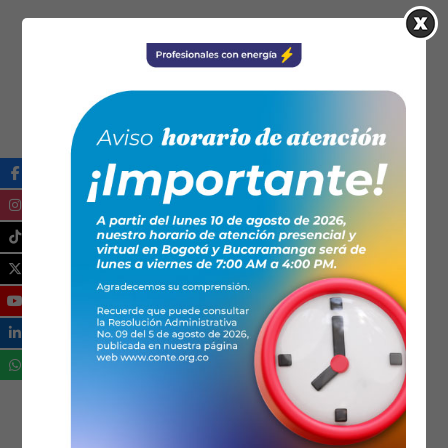
1er Foro
4o
Licencia
Nacional
Congreso
de
FENALTEC
instalador
Oct 1979
Oct 1989
1989 -1992
Convocado
Participación
Licencia para
por la
del gremio de
el control de
asociación
Santander
técnicos
ATES
*Esta información ha sido recopilada por
Jaidi Piñeres
Noguera – Profesional Administrativa Seccional