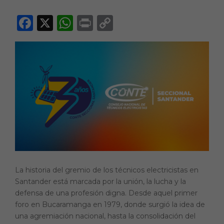
F
X
W
P
C
a
h
ri
o
c
a
n
p
e
ts
t
y
b
A
Li
o
p
n
o
p
k
k
La historia del gremio de los técnicos electricistas en
Santander está marcada por la unión, la lucha y la
defensa de una profesión digna. Desde aquel primer
foro en Bucaramanga en 1979, donde surgió la idea de
una agremiación nacional, hasta la consolidación del