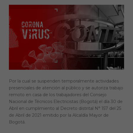
a
h
ri
o
c
a
n
p
e
ts
t
y
b
A
Li
o
p
n
o
p
k
k
Por la cual se suspenden temporalmente actividades
presenciales de atención al público y se autoriza trabajo
remoto en casa de los trabajadores del Consejo
Nacional de Técnicos Electricistas (Bogotá) el día 30 de
Abril en cumplimiento al Decreto distrital N° 157 del 25
de Abril de 2021 emitido por la Alcaldía Mayor de
Bogotá.