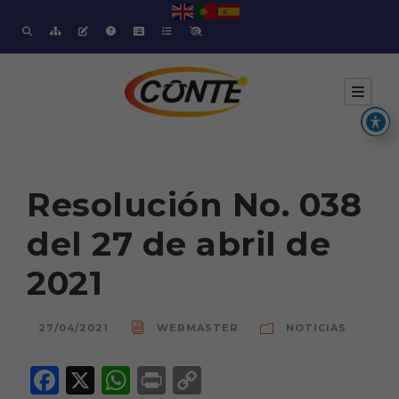
Resolución No. 038
del 27 de abril de
2021
27/04/2021
WEBMASTER
NOTICIAS
F
X
W
P
C