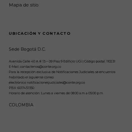
Mapa de sitio
UBICACIÓN Y CONTACTO
Sede Bogotá D.C.
Avenida Calle 40 A # 13 – 09 Piso 9 Edificio UGI | Código postal: 110231
E-Mail: contactenos@conte.org.co
Para la recepción exclusiva de Notificaciones Judiciales se encuentra
habilitado el siguiente correo
electrónico notificacionesjudiciales@conte.org.co
PBX:
6017451350
Horario de atención: Lunes a viernes de 08:00 a.m a 05:00 p.m.
COLOMBIA