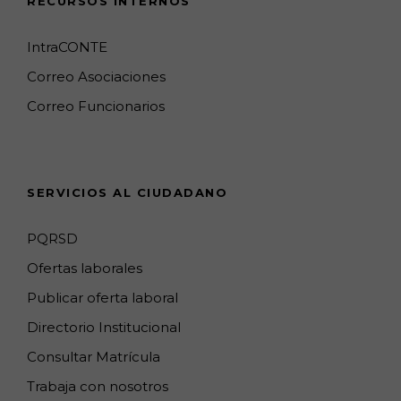
RECURSOS INTERNOS
b
a
o
l
e
u
o
g
k
e
d
b
IntraCONTE
o
r
M
I
e
Correo Asociaciones
k
a
a
n
C
Correo Funcionarios
m
p
h
s
a
n
SERVICIOS AL CIUDADANO
n
e
PQRSD
l
Ofertas laborales
Publicar oferta laboral
Directorio Institucional
Consultar Matrícula
Trabaja con nosotros