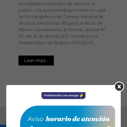
actividades presenciales de atención al
público y se autoriza trabajo remoto en casa
de los trabajadores del Consejo Nacional de
Técnicos Electricistas (Bogotá) el día 30 de
Abril en cumplimiento al Decreto distrital N°
157 del 25 de Abril de 2021 emitido por la
Alcaldía Mayor de Bogotá. RESUELVE:...
Leer más...