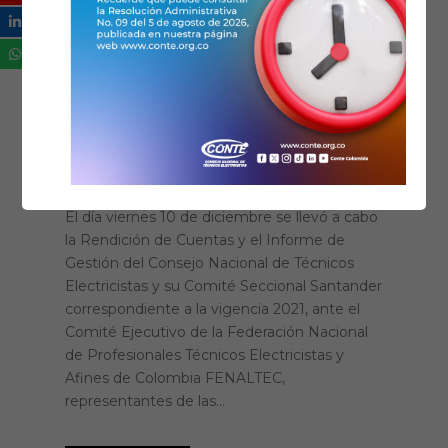
14/12/2021
Galería fotográfica
,
Noticias
Eventos
Rendición de cuentas
CONTE 2021
El día viernes 10 de diciembre se llevó a cabo
la Rendición de Cuentas y el Informe de
Gestión del Consejo Nacional de Técnicos
Electricistas y su Comité Seccional Santander
correspondiente a la vigencia 2021, ante el
Comité Ejecutivo de la Federación Nacional
de Profesionales Técnicos Electricistas y
Afines de Colombia FENALTEC,
representantes de las...