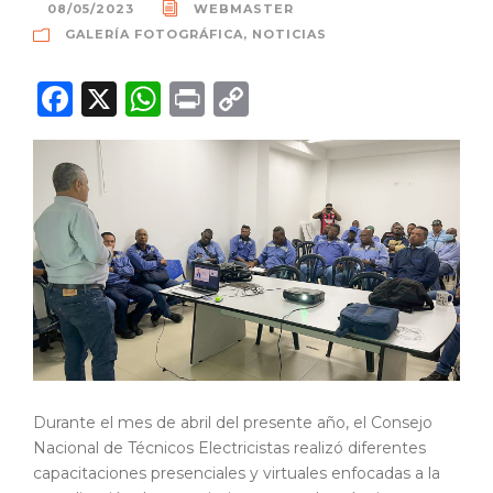
08/05/2023
WEBMASTER
GALERÍA FOTOGRÁFICA
,
NOTICIAS
F
X
W
P
C
a
h
ri
o
c
a
n
p
e
ts
t
y
b
A
Li
o
p
n
o
p
k
k
Durante el mes de abril del presente año, el Consejo
Nacional de Técnicos Electricistas realizó diferentes
capacitaciones presenciales y virtuales enfocadas a la