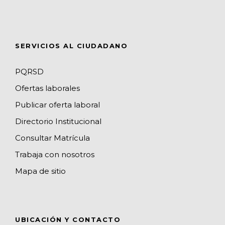
m
p
h
s
a
n
SERVICIOS AL CIUDADANO
n
e
PQRSD
l
Ofertas laborales
Publicar oferta laboral
Directorio Institucional
Consultar Matrícula
Trabaja con nosotros
Mapa de sitio
UBICACIÓN Y CONTACTO