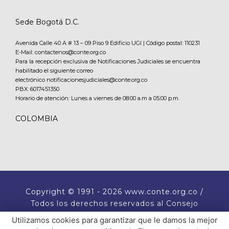
Sede Bogotá D.C.
Avenida Calle 40 A # 13 – 09 Piso 9 Edificio UGI | Código postal: 110231
E-Mail: contactenos@conte.org.co
Para la recepción exclusiva de Notificaciones Judiciales se encuentra
habilitado el siguiente correo
electrónico notificacionesjudiciales@conte.org.co
PBX:
6017451350
Horario de atención: Lunes a viernes de 08:00 a.m a 05:00 p.m.
COLOMBIA
Copyright
© 1991 - 2026 www.conte.org.co /
Todos los derechos reservados al Consejo
Nacional de Técnicos Electricistas CONTE.
Utilizamos cookies para garantizar que le damos la mejor