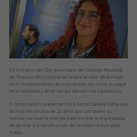
e
ts
t
y
b
A
Li
o
p
n
o
p
k
k
En el marco del 33er aniversario del Consejo Nacional
de Técnicos Electricistas se resalta el valor de la mujer
en el fortalecimiento de la profesión, así como su papel
en la sociedad y en el campo laboral más equitativos.
A continuación, presentamos a Astrid Daniela Peña una
técnica electricista de 22 años que compartió su
historia con buena energía para mostrar la importancia
de aportar a la construcción de un mejor futuro para
todos.