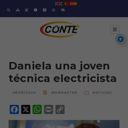
Daniela una joven
técnica electricista
08/08/2024
WEBMASTER
NOTICIAS
F
X
W
P
C
a
h
ri
o
c
a
n
p