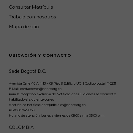
Consultar Matrícula
Trabaja con nosotros
Mapa de sitio
UBICACIÓN Y CONTACTO
Sede Bogotá D.C.
Avenida Calle 40 A # 13 – 09 Piso 9 Edificio UGI | Código postal: 110231
E-Mail: contactenos@conte.org.co
Para la recepción exclusiva de Notificaciones Judiciales se encuentra
habilitado el siguiente correo
electrónico notificacionesjudiciales@conte.org.co
PBX:
6017451350
Horario de atención: Lunes a viernes de 08:00 a.m a 05:00 p.m.
COLOMBIA