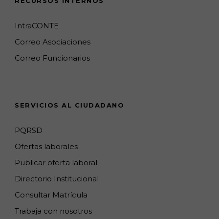
RECURSOS INTERNOS
b
a
o
l
e
u
o
g
k
e
d
b
IntraCONTE
o
r
M
I
e
Correo Asociaciones
k
a
a
n
C
Correo Funcionarios
m
p
h
s
a
n
SERVICIOS AL CIUDADANO
n
e
PQRSD
l
Ofertas laborales
Publicar oferta laboral
Directorio Institucional
Consultar Matrícula
Trabaja con nosotros