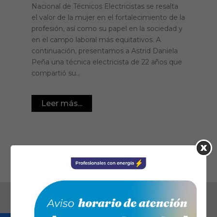
Nacional de Técnicos Electricistas se resalta
el valor de la mujer en el fortalecimiento de la
profesión, así como su papel en la sociedad y
en el campo laboral más equitativos. A
continuación, presentamos a Astrid Daniela
Peña una técnica electricista de 22 años que
compartió su...
Leer más...