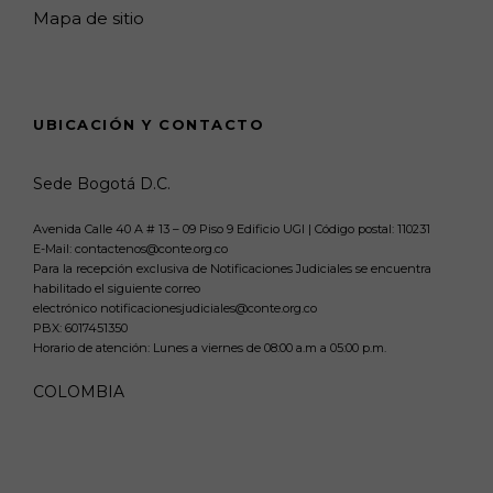
Mapa de sitio
UBICACIÓN Y CONTACTO
Sede Bogotá D.C.
Avenida Calle 40 A # 13 – 09 Piso 9 Edificio UGI | Código postal: 110231
E-Mail: contactenos@conte.org.co
Para la recepción exclusiva de Notificaciones Judiciales se encuentra
habilitado el siguiente correo
electrónico notificacionesjudiciales@conte.org.co
PBX:
6017451350
Horario de atención: Lunes a viernes de 08:00 a.m a 05:00 p.m.
COLOMBIA