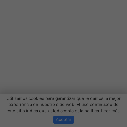
✕
¿Necesita ayuda?
Llamar al PBX
Atención por WhatsApp
Agendar videollamada
Utilizamos cookies para garantizar que le damos la mejor
experiencia en nuestro sitio web. El uso continuado de
este sitio indica que usted acepta esta política.
Leer más
.
Aceptar