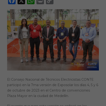
F
X
W
P
C
a
h
ri
o
c
a
n
p
e
ts
t
y
b
A
Li
o
p
n
o
p
k
k
El Consejo Nacional de Técnicos Electricistas CONTE
participó en la 7ma versión de Exposolar los días 4, 5 y 6
de octubre de 2023 en el Centro de convenciones
Plaza Mayor en la ciudad de Medellín.
El evento que para esta versión se enfocó en los