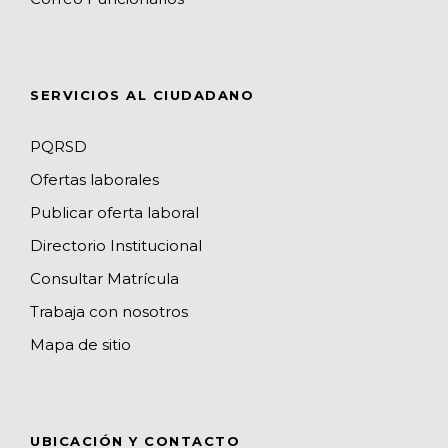
m
p
h
s
a
n
SERVICIOS AL CIUDADANO
n
e
PQRSD
l
Ofertas laborales
Publicar oferta laboral
Directorio Institucional
Consultar Matrícula
Trabaja con nosotros
Mapa de sitio
UBICACIÓN Y CONTACTO