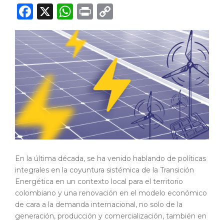
F
X
W
P
C
a
h
ri
o
c
a
n
p
e
ts
t
y
b
A
Li
o
p
n
o
p
k
k
En la última década, se ha venido hablando de políticas
integrales en la coyuntura sistémica de la Transición
Energética en un contexto local para el territorio
colombiano y una renovación en el modelo económico
de cara a la demanda internacional, no solo de la
generación, producción y comercialización, también en