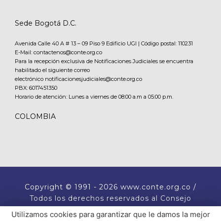
Sede Bogotá D.C.
Avenida Calle 40 A # 13 – 09 Piso 9 Edificio UGI | Código postal: 110231
E-Mail: contactenos@conte.org.co
Para la recepción exclusiva de Notificaciones Judiciales se encuentra
habilitado el siguiente correo
electrónico notificacionesjudiciales@conte.org.co
PBX:
6017451350
Horario de atención: Lunes a viernes de 08:00 a.m a 05:00 p.m.
COLOMBIA
Copyright
© 1991 - 2026 www.conte.org.co /
Todos los derechos reservados al Consejo
Nacional de Técnicos Electricistas CONTE.
Utilizamos cookies para garantizar que le damos la mejor