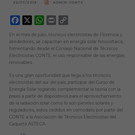
22/07/2019
ADMIN-CONTE
F
X
W
P
C
a
h
ri
o
En el mes de julio, técnicos electricistas de Florencia y
c
a
n
p
alrededores, se capacitan en energía solar fotovoltaica,
e
ts
t
y
fomentando desde el Consejo Nacional de Técnicos
Electricistas CONTE, el uso responsable de las energías
b
A
Li
renovables.
o
p
n
o
p
k
Es una gran oportunidad que llega a los técnicos
electricistas del sur del país, participar del Curso de
k
Energía Solar logrando complementar la teoría con la
praxis a partir de dispositivos para el aprovechamiento
de la radiación solar como lo son paneles solares y
reguladores, estos cedidos en comodato por parte del
CONTE a la Asociación de Técnicos Electricistas del
Caquetá ASTECA.