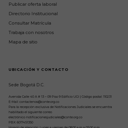
Publicar oferta laboral
Directorio Institucional
Consultar Matrícula
Trabaja con nosotros
Mapa de sitio
UBICACIÓN Y CONTACTO
Sede Bogotá D.C.
Avenida Calle 40 A # 13 – 09 Piso 9 Edificio UGI | Código postal: 110231
E-Mail: contactenos@conte.org.co
Para la recepción exclusiva de Notificaciones Judiciales se encuentra
habilitado el siguiente correo
electrónico notificacionesjudiciales@conte.org.co
PBX:
6017451350
Horario de atención: Lunes a viernes de 08:00 a.m a 05:00 p.m.