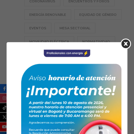
CORONAVIRUS
ENCUENTROS Y FOROS
ENERGÍA RENOVABLE
EQUIDAD DE GÉNERO
EVENTOS
MESA SECTORIAL
MOVILIDAD ELÉCTRICA
NORMATIVIDAD
PROFESIÓN TE
RESPONSABILIDAD SOCIAL
SANTANDER
SECCIONALES
TECNOLOGÍA
TRANSICIÓN ENERGÉTICA
ZONAS NO INTERCONECTADAS