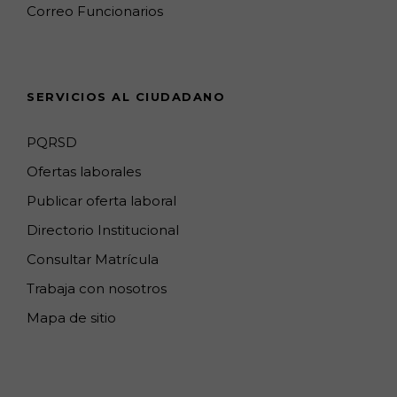
k
a
a
n
C
Correo Funcionarios
m
p
h
s
a
n
SERVICIOS AL CIUDADANO
n
e
PQRSD
l
Ofertas laborales
Publicar oferta laboral
Directorio Institucional
Consultar Matrícula
Trabaja con nosotros
Mapa de sitio