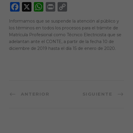
F
X
W
P
C
a
h
ri
o
Informamos que se suspende la atención al público y
c
a
n
p
los términos en todos los procesos para el trámite de
e
ts
t
y
Matrícula Profesional como Técnico Electricista que se
adelantan ante el CONTE, a partir de la fecha 10 de
b
A
Li
diciembre de 2019 hasta el día 15 de enero de 2020.
o
p
n
o
p
k
k
ANTERIOR
SIGUIENTE