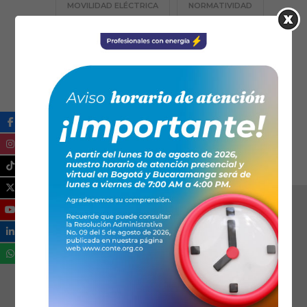
MOVILIDAD ELÉCTRICA
NORMATIVIDAD
PROFESIÓN TE
RESPONSABILIDAD SOCIAL
SANTANDER
SECCIONALES
TECNOLOGÍA
TRANSICIÓN ENERGÉTICA
ZONAS NO INTERCONECTADAS