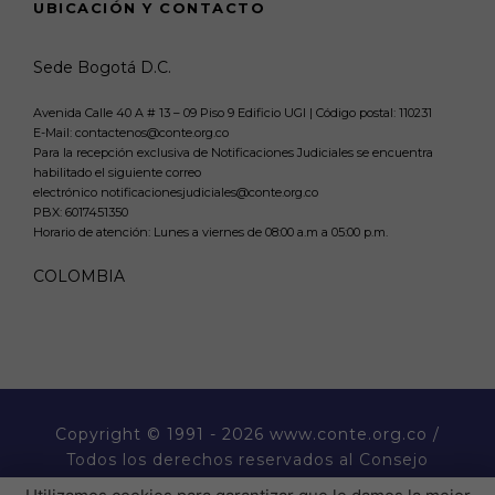
UBICACIÓN Y CONTACTO
Sede Bogotá D.C.
Avenida Calle 40 A # 13 – 09 Piso 9 Edificio UGI | Código postal: 110231
E-Mail: contactenos@conte.org.co
Para la recepción exclusiva de Notificaciones Judiciales se encuentra
habilitado el siguiente correo
electrónico notificacionesjudiciales@conte.org.co
PBX:
6017451350
Horario de atención: Lunes a viernes de 08:00 a.m a 05:00 p.m.
COLOMBIA
Copyright
© 1991 - 2026 www.conte.org.co /
Todos los derechos reservados al Consejo
Nacional de Técnicos Electricistas CONTE.