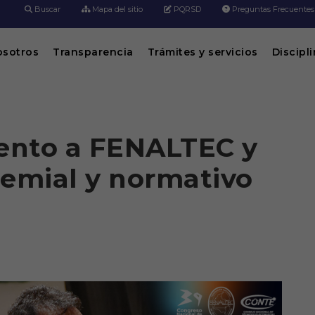
Buscar
Mapa del sitio
PQRSD
Preguntas Frecuentes
osotros
Transparencia
Trámites y servicios
Discipl
ento a FENALTEC y
remial y normativo