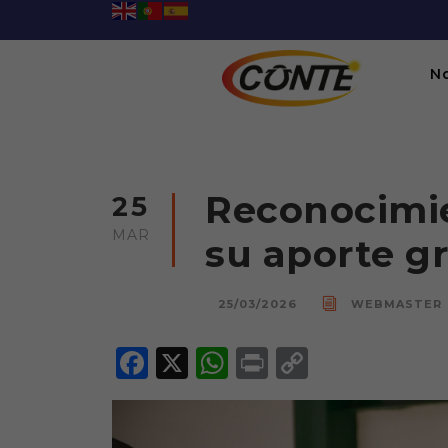
N
Reconocimi
25
MAR
su aporte g
25/03/2026
WEBMASTER
F
X
W
P
C
a
h
ri
o
c
a
n
p