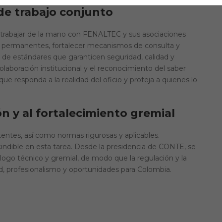
e trabajo conjunto
trabajar de la mano con FENALTEC y sus asociaciones
s permanentes, fortalecer mecanismos de consulta y
de estándares que garanticen seguridad, calidad y
colaboración institucional y el reconocimiento del saber
ue responda a la realidad del oficio y proteja a quienes lo
n y al fortalecimiento gremial
tentes, así como normas rigurosas y aplicables.
ndible en esta tarea. Desde la presidencia de CONTE, se
logo técnico y gremial, de modo que la regulación y la
, profesionalismo y oportunidades para Colombia.