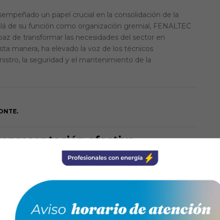
mpeñado un papel crucial en la consolidación de la
 allá de su función como organización gremial, FENALTEC
apaz de transformar las necesidades del sector en
esta manera, ha elevado la voz de los técnicos
inistro, la seguridad y el mantenimiento de la
ONTE.
representación efectiva
imple representación de sus miembros. Ha construido
esas, autoridades y comunidades. En estos espacios, ha
do prácticas orientadas a disminuir la exposición a
visibilizado problemáticas estructurales como la
es de trabajo, tanto en obra como fuera de ella. Asimismo,
gen tanto al trabajador como al usuario final.