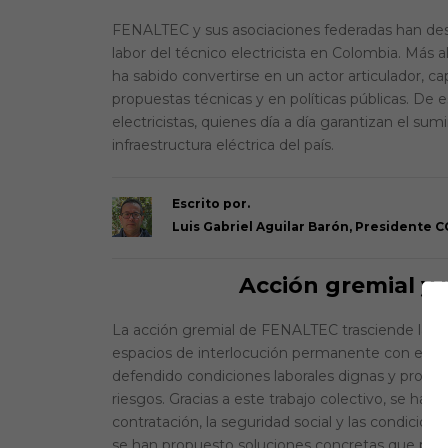
FENALTEC y sus asociaciones federadas han dese
labor del técnico electricista en Colombia. Más
ha sabido convertirse en un actor articulador, c
propuestas técnicas y en políticas públicas. De 
electricistas, quienes día a día garantizan el sum
infraestructura eléctrica del país.
Escrito por.
Luis Gabriel Aguilar Barón,
Presidente C
Acción gremial y 
La acción gremial de FENALTEC trasciende la s
espacios de interlocución permanente con empr
defendido condiciones laborales dignas y promovi
riesgos. Gracias a este trabajo colectivo, se han 
contratación, la seguridad social y las condicion
se han propuesto soluciones concretas que prote