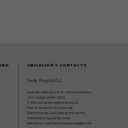
DANO
UBICACIÓN Y CONTACTO
Sede Bogotá D.C.
Avenida Calle 40 A # 13 – 09 Piso 9 Edificio
UGI | Código postal: 110231
E-Mail: contactenos@conte.org.co
Para la recepción exclusiva de
Notificaciones Judiciales se encuentra
habilitado el siguiente correo
electrónico notificacionesjudiciales@conte