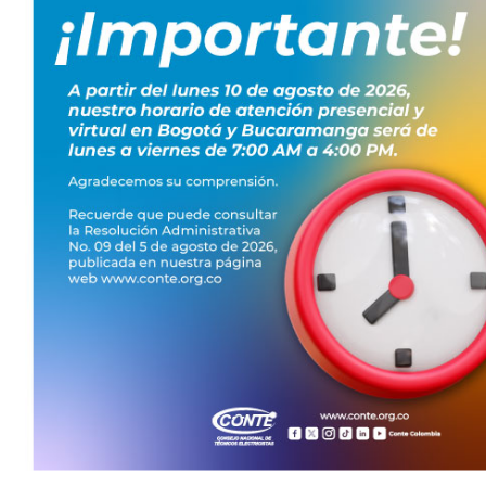
normatividad del sector
TEC ha sido especialmente relevante. La federación ha
o y criterios de seguridad que han enriquecido la
o claro de esta incidencia es su participación en los
ción 40304, la cual amplía el alcance de proyectos hasta
cuación de competencias y responsabilidades en
 horizonte profesional de los técnicos y elevando los
ión, reduciendo así los riesgos laborales y mejorando la
 y el camino a seguir
ivos. La modernización del sistema eléctrico, la expansión
uentes renovables y la creciente complejidad tecnológica
na articulación gremial sostenida. En este contexto, la
técnica, proponer ajustes normativos y acompañar su
tor.