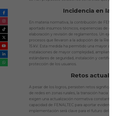
Incidencia en la 
En materia normativa, la contribución de FENAL
aportado insumos técnicos, experiencias de camp
elaboración y revisión de reglamentos. Un ejempl
procesos que llevaron a la adopción de la Resolu
15 kV. Esta medida ha permitido una mayor ade
instalaciones de mayor complejidad, ampliando el
estándares de seguridad, instalación y certificac
protección de los usuarios.
Retos actuales
A pesar de los logros, persisten retos significat
de redes en zonas rurales, la transición hacia f
exigen una actualización normativa constante y u
capacidad de FENALTEC para aportar evidencia 
implementación será clave para el futuro del sec