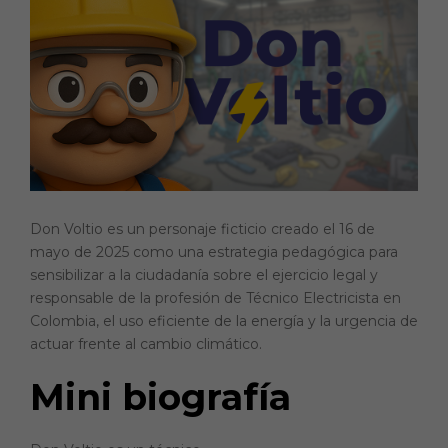
e
ts
t
y
b
A
Li
o
p
n
o
p
k
k
Don Voltio es un personaje ficticio creado el 16 de
mayo de 2025 como una estrategia pedagógica para
sensibilizar a la ciudadanía sobre el ejercicio legal y
responsable de la profesión de Técnico Electricista en
Colombia, el uso eficiente de la energía y la urgencia de
actuar frente al cambio climático.
Mini biografía