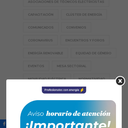
ASOCIACIONES DE TÉCNICOS ELECTRICISTAS
CAPACITACIÓN
CLÚSTER DE ENERGÍA
COMUNICADOS
CONVENIOS
CORONAVIRUS
ENCUENTROS Y FOROS
ENERGÍA RENOVABLE
EQUIDAD DE GÉNERO
EVENTOS
MESA SECTORIAL
MOVILIDAD ELÉCTRICA
NORMATIVIDAD
PROFESIÓN TE
RESPONSABILIDAD SOCIAL
SANTANDER
SECCIONALES
TECNOLOGÍA
TRANSICIÓN ENERGÉTICA