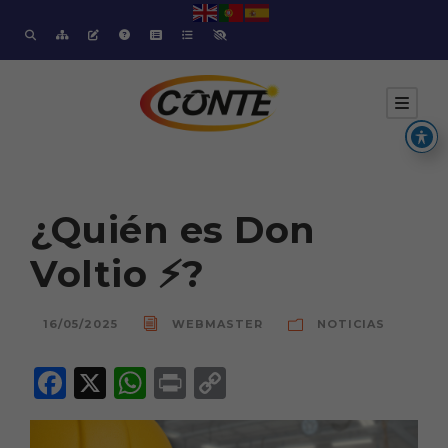
¿Quién es Don
Voltio ⚡?
16/05/2025
WEBMASTER
NOTICIAS
F
X
W
P
C
a
h
ri
o
c
a
n
p