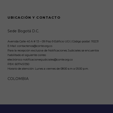
UBICACIÓN Y CONTACTO
Sede Bogotá D.C.
Avenida Calle 40 A # 13 – 09 Piso 9 Edificio UGI | Código postal: 110231
E-Mail: contactenos@conte.org.co
Para la recepción exclusiva de Notificaciones Judiciales se encuentra
habilitado el siguiente correo
electrónico notificacionesjudiciales@conte.org.co
PBX:
6017451350
Horario de atención: Lunes a viernes de 08:00 a.m a 05:00 p.m.
COLOMBIA