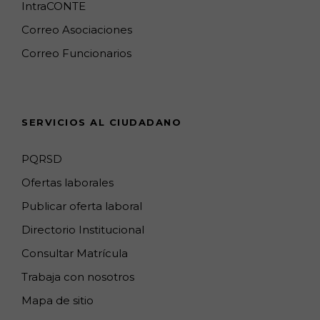
o
g
k
e
d
b
IntraCONTE
o
r
M
I
e
Correo Asociaciones
k
a
a
n
C
Correo Funcionarios
m
p
h
s
a
n
SERVICIOS AL CIUDADANO
n
e
PQRSD
l
Ofertas laborales
Publicar oferta laboral
Directorio Institucional
Consultar Matrícula
Trabaja con nosotros
Mapa de sitio