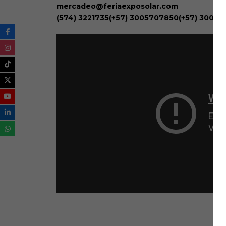
mercadeo@feriaexposolar.com
(574) 3221735(+57) 3005707850(+57) 30086