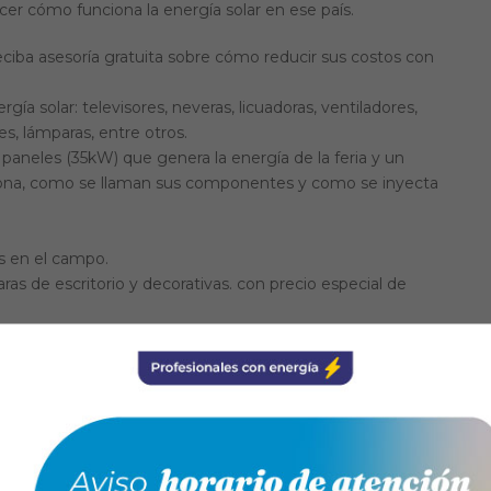
ocer cómo funciona la energía solar en ese país.
 reciba asesoría gratuita sobre cómo reducir sus costos con
ía solar: televisores, neveras, licuadoras, ventiladores,
s, lámparas, entre otros.
paneles (35kW) que genera la energía de la feria y un
iona, como se llaman sus componentes y como se inyecta
s en el campo.
ras de escritorio y decorativas. con precio especial de
tadores de agua para el hogar.
chas, zonas comunes.
ble e importante su visita a la feria.