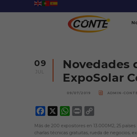
N
Novedades 
09
JUL
ExpoSolar C
09/07/2019
ADMIN-CONT
F
X
W
P
C
a
h
ri
o
Más de 200 expositores en 13.000M2, 25 países p
c
a
n
p
charlas técnicas gratuitas, rueda de negocios, e