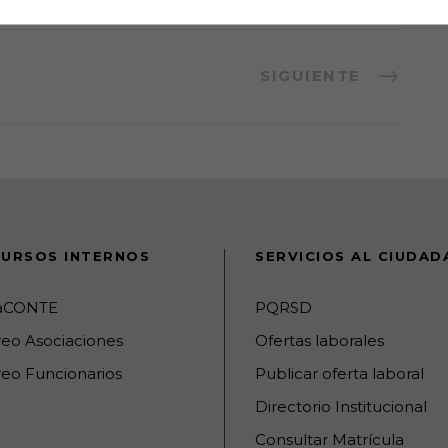
SIGUIENTE
URSOS INTERNOS
SERVICIOS AL CIUDA
raCONTE
PQRSD
reo Asociaciones
Ofertas laborales
eo Funcionarios
Publicar oferta laboral
Directorio Institucional
Consultar Matrícula