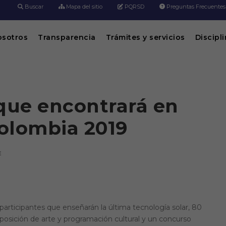
Buscar
Mapa del sitio
PQRSD
Preguntas Frecuentes
osotros
Transparencia
Trámites y servicios
Discipl
que encontrará en
olombia 2019
E
articipantes que enseñarán la última tecnología solar, 80
xposición de arte y programación cultural y un concurso