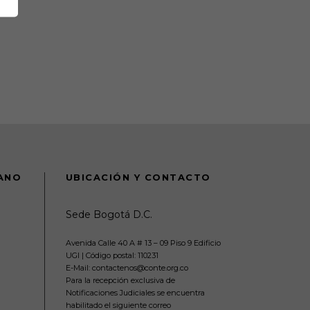
DANO
UBICACIÓN Y CONTACTO
Sede Bogotá D.C.
Avenida Calle 40 A # 13 – 09 Piso 9 Edificio
UGI | Código postal: 110231
E-Mail: contactenos@conte.org.co
Para la recepción exclusiva de
Notificaciones Judiciales se encuentra
habilitado el siguiente correo