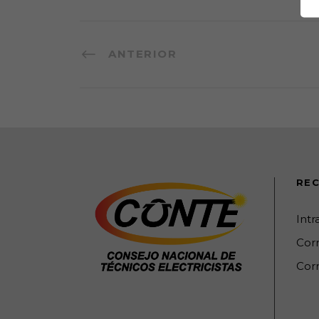
ANTERIOR
REC
Int
Cor
Corr