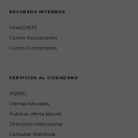
c
s
k
o
n
u
e
t
T
g
k
T
RECURSOS INTERNOS
b
a
o
l
e
u
o
g
k
e
d
b
IntraCONTE
o
r
M
I
e
Correo Asociaciones
k
a
a
n
C
Correo Funcionarios
m
p
h
s
a
n
SERVICIOS AL CIUDADANO
n
e
PQRSD
l
Ofertas laborales
Publicar oferta laboral
Directorio Institucional
Consultar Matrícula