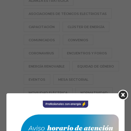
ALIANZA ESTRATÉGICA
ASOCIACIONES DE TÉCNICOS ELECTRICISTAS
CAPACITACIÓN
CLÚSTER DE ENERGÍA
COMUNICADOS
CONVENIOS
CORONAVIRUS
ENCUENTROS Y FOROS
ENERGÍA RENOVABLE
EQUIDAD DE GÉNERO
EVENTOS
MESA SECTORIAL
MOVILIDAD ELÉCTRICA
NORMATIVIDAD
PROFESIÓN TE
RESPONSABILIDAD SOCIAL
SANTANDER
SECCIONALES