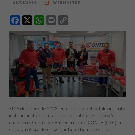
29/01/2026
WEBMASTER
F
X
W
P
C
a
h
ri
o
c
a
n
p
e
ts
t
y
b
A
Li
o
p
n
o
p
k
k
El 26 de enero de 2026, en el marco del fortalecimiento
institucional y de las alianzas estratégicas, se llevó a
cabo en el Centro de Entrenamiento CONTE (CEC) la
entrega oficial de un conjunto de herramientas