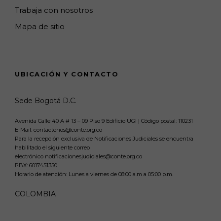
Trabaja con nosotros
Mapa de sitio
UBICACIÓN Y CONTACTO
Sede Bogotá D.C.
Avenida Calle 40 A # 13 – 09 Piso 9 Edificio UGI | Código postal: 110231
E-Mail: contactenos@conte.org.co
Para la recepción exclusiva de Notificaciones Judiciales se encuentra
habilitado el siguiente correo
electrónico notificacionesjudiciales@conte.org.co
PBX:
6017451350
Horario de atención: Lunes a viernes de 08:00 a.m a 05:00 p.m.
COLOMBIA