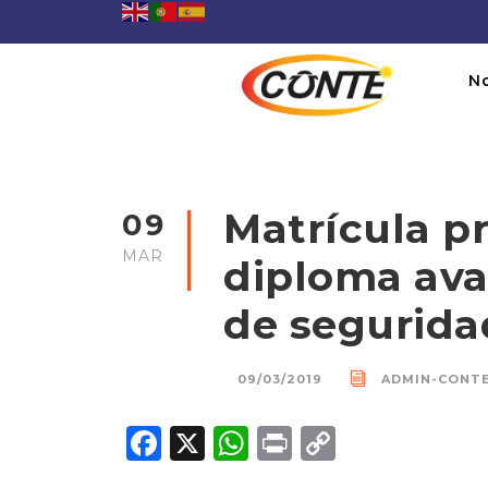
N
Matrícula pr
09
MAR
diploma ava
de segurida
09/03/2019
ADMIN-CONT
F
X
W
P
C
a
h
ri
o