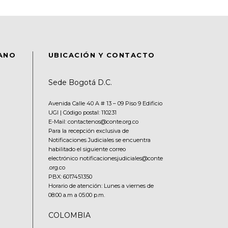
DANO
UBICACIÓN Y CONTACTO
Sede Bogotá D.C.
Avenida Calle 40 A # 13 – 09 Piso 9 Edificio
UGI | Código postal: 110231
E-Mail: contactenos@conte.org.co
Para la recepción exclusiva de
Notificaciones Judiciales se encuentra
habilitado el siguiente correo
electrónico notificacionesjudiciales@conte
.org.co
PBX:
6017451350
Horario de atención: Lunes a viernes de
08:00 a.m a 05:00 p.m.
COLOMBIA