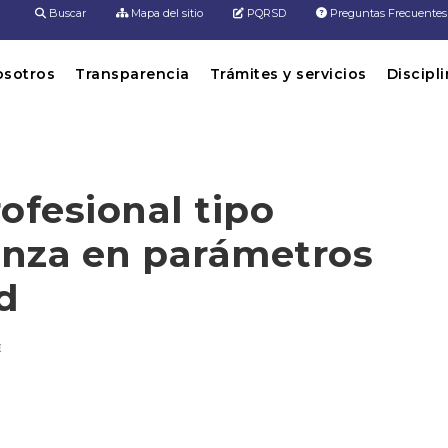
Buscar
Mapa del sitio
PQRSD
Preguntas Frecuentes
osotros
Transparencia
Trámites y servicios
Discipl
ofesional tipo
nza en parámetros
d
E