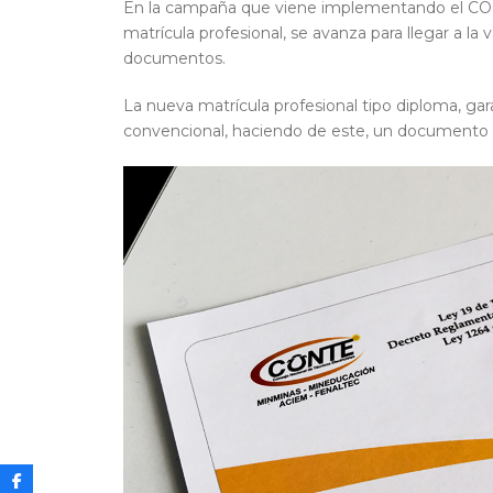
En la campaña que viene implementando el CONTE
c
a
n
p
matrícula profesional, se avanza para llegar a l
e
ts
t
y
documentos.
b
A
Li
La nueva matrícula profesional tipo diploma, gar
o
p
n
convencional, haciendo de este, un documento dif
o
p
k
k