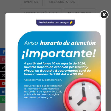
EVENTOS
MESA SECTORIAL
MOVILIDAD ELÉCTRICA
NORMATIVIDAD
PROFESIÓN TE
RESPONSABILIDAD SOCIAL
SANTANDER
SECCIONALES
TECNOLOGÍA
TRANSICIÓN ENERGÉTICA
ZONAS NO INTERCONECTADAS