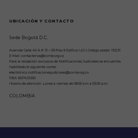
UBICACIÓN Y CONTACTO
Sede Bogotá D.C.
Avenida Calle 40 A # 13 – 09 Piso 9 Edificio UGI | Código postal: 110231
E-Mail: contactenos@conte.org.co
Para la recepción exclusiva de Notificaciones Judiciales se encuentra
habilitado el siguiente correo
electrónico notificacionesjudiciales@conte.org.co
PBX:
6017451350
Horario de atención: Lunes a viernes de 08:00 a.m a 05:00 p.m.
COLOMBIA