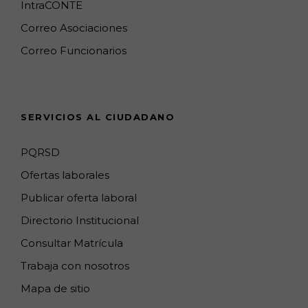
o
g
k
e
d
b
IntraCONTE
o
r
M
I
e
Correo Asociaciones
k
a
a
n
C
Correo Funcionarios
m
p
h
s
a
n
SERVICIOS AL CIUDADANO
n
e
PQRSD
l
Ofertas laborales
Publicar oferta laboral
Directorio Institucional
Consultar Matrícula
Trabaja con nosotros
Mapa de sitio