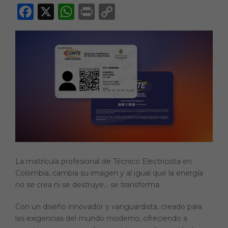
F
X
W
P
C
a
h
ri
o
c
a
n
p
e
ts
t
y
b
A
Li
o
p
n
o
p
k
k
La matrícula profesional de Técnico Electricista en
Colombia, cambia su imagen y al igual que la energía
no se crea ni se destruye… se transforma.
Con un diseño innovador y vanguardista, creado para
las exigencias del mundo moderno, ofreciendo a