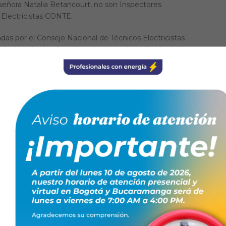
 señora Natalia Betancourt, no son Inspectores
 Electricistas CONTE.
das por el Consejo Nacional de Técnicos Electricistas
liación, duplicados y licencias especiales de Matrículas
mo tampoco se encuentran autorizados para la realización
.
SIGUIENTE