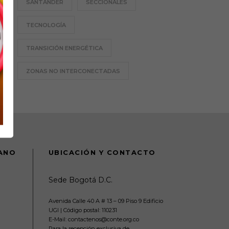
SANTANDER
SECCIONALES
TECNOLOGÍA
TRANSICIÓN ENERGÉTICA
ZONAS NO INTERCONECTADAS
DANO
UBICACIÓN Y CONTACTO
Sede Bogotá D.C.
Avenida Calle 40 A # 13 – 09 Piso 9 Edificio
UGI | Código postal: 110231
E-Mail: contactenos@conte.org.co
Para la recepción exclusiva de