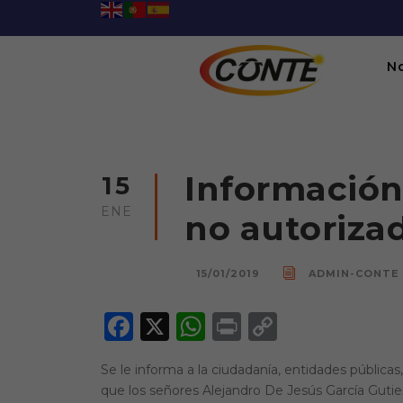
N
Información
15
ENE
no autoriza
15/01/2019
ADMIN-CONTE
F
X
W
P
C
a
h
ri
o
Se le informa a la ciudadanía, entidades públicas,
c
a
n
p
que los señores Alejandro De Jesús García Gutier