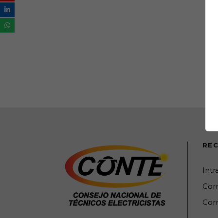
REC
Int
Cor
Corr