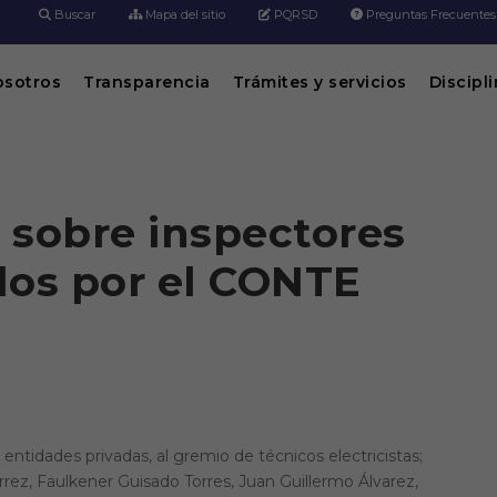
Buscar
Mapa del sitio
PQRSD
Preguntas Frecuentes
osotros
Transparencia
Trámites y servicios
Discipl
 sobre inspectores
dos por el CONTE
 entidades privadas, al gremio de técnicos electricistas;
rez, Faulkener Guisado Torres, Juan Guillermo Álvarez,