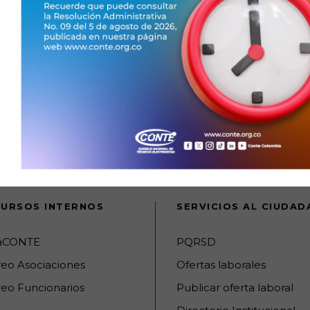
URSOS INTERNOS
SERVICIOS AL CIUDA
raCONTE
PQRSD
reo Asociaciones
Ofertas laborales
eo Funcionarios
Publicar oferta laboral