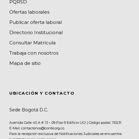
PQRSD
l
Ofertas laborales
Publicar oferta laboral
Directorio Institucional
Consultar Matrícula
Trabaja con nosotros
Mapa de sitio
UBICACIÓN Y CONTACTO
Sede Bogotá D.C.
Avenida Calle 40 A # 13 – 09 Piso 9 Edificio UGI | Código postal: 110231
E-Mail: contactenos@conte.org.co
Para la recepción exclusiva de Notificaciones Judiciales se encuentra