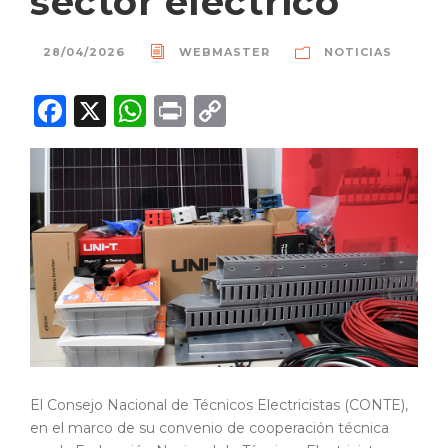
sector eléctrico
28/04/2026
WEBMASTER
NOTICIAS
F
X
W
P
C
a
h
ri
o
c
a
n
p
e
ts
t
y
b
A
Li
o
p
n
o
p
k
k
El Consejo Nacional de Técnicos Electricistas (CONTE),
en el marco de su convenio de cooperación técnica