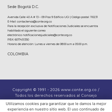
Sede Bogotá D.C.
Avenida Calle 40 A # 13 – 09 Piso 9 Edificio UGI | Código postal: 110231
E-Mail: contactenos@conte.org.co
Para la recepción exclusiva de Notificaciones Judiciales se encuentra
habilitado el siguiente correo
electrónico notificacionesjudiciales@conte.org.co
PBX:
6017451350
Horario de atención: Lunes a viernes de 08:00 a.m a 05:00 p.m.
COLOMBIA
Copyright
© 1991 - 2026 www.conte.org.co /
Todos los derechos reservados al Consejo
Nacional de Técnicos Electricistas CONTE.
Utilizamos cookies para garantizar que le damos la mejor
experiencia en nuestro sitio web. El uso continuado de