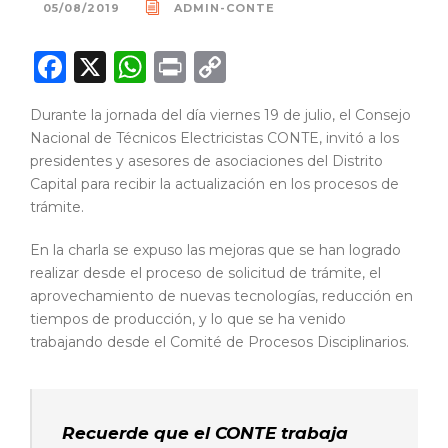
05/08/2019
ADMIN-CONTE
F
X
W
P
C
a
h
ri
o
Durante la jornada del día viernes 19 de julio, el Consejo
c
a
n
p
Nacional de Técnicos Electricistas CONTE, invitó a los
e
ts
t
y
presidentes y asesores de asociaciones del Distrito
Capital para recibir la actualización en los procesos de
b
A
Li
trámite.
o
p
n
o
p
k
En la charla se expuso las mejoras que se han logrado
realizar desde el proceso de solicitud de trámite, el
k
aprovechamiento de nuevas tecnologías, reducción en
tiempos de producción, y lo que se ha venido
trabajando desde el Comité de Procesos Disciplinarios.
Recuerde que el CONTE trabaja