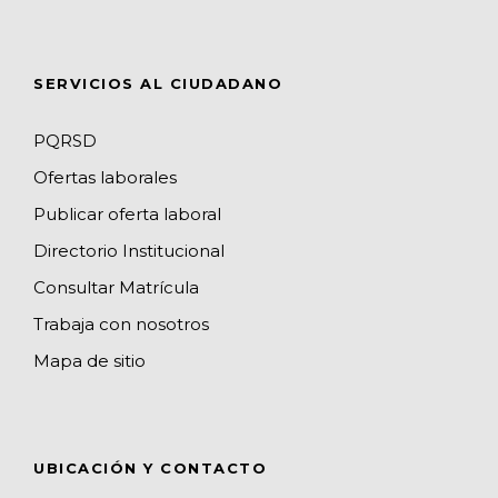
s
a
n
SERVICIOS AL CIUDADANO
n
e
PQRSD
l
Ofertas laborales
Publicar oferta laboral
Directorio Institucional
Consultar Matrícula
Trabaja con nosotros
Mapa de sitio
UBICACIÓN Y CONTACTO