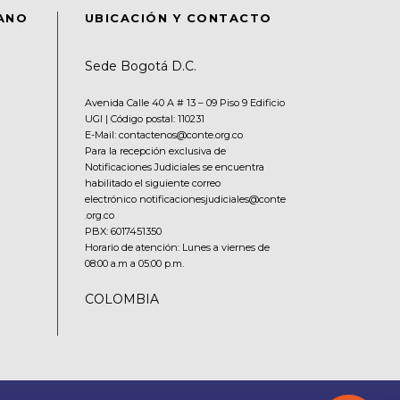
DANO
UBICACIÓN Y CONTACTO
Sede Bogotá D.C.
Avenida Calle 40 A # 13 – 09 Piso 9 Edificio
UGI | Código postal: 110231
E-Mail: contactenos@conte.org.co
Para la recepción exclusiva de
Notificaciones Judiciales se encuentra
habilitado el siguiente correo
electrónico notificacionesjudiciales@conte
.org.co
PBX:
6017451350
Horario de atención: Lunes a viernes de
08:00 a.m a 05:00 p.m.
COLOMBIA