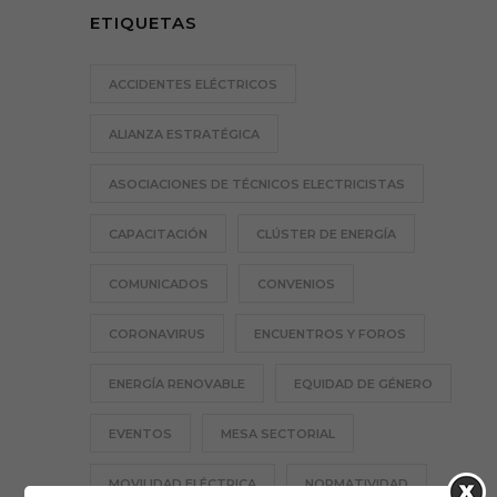
ETIQUETAS
ACCIDENTES ELÉCTRICOS
ALIANZA ESTRATÉGICA
ASOCIACIONES DE TÉCNICOS ELECTRICISTAS
CAPACITACIÓN
CLÚSTER DE ENERGÍA
COMUNICADOS
CONVENIOS
CORONAVIRUS
ENCUENTROS Y FOROS
ENERGÍA RENOVABLE
EQUIDAD DE GÉNERO
EVENTOS
MESA SECTORIAL
MOVILIDAD ELÉCTRICA
NORMATIVIDAD