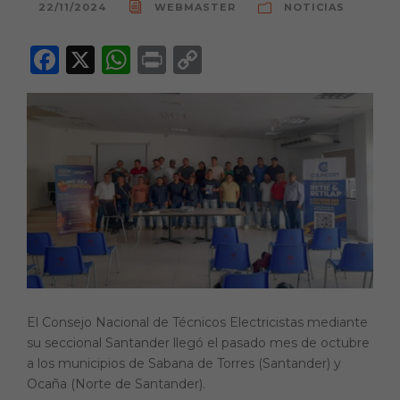
22/11/2024
WEBMASTER
NOTICIAS
F
X
W
P
C
a
h
ri
o
c
a
n
p
e
ts
t
y
b
A
Li
o
p
n
o
p
k
k
El Consejo Nacional de Técnicos Electricistas mediante
su seccional Santander llegó el pasado mes de octubre
a los municipios de Sabana de Torres (Santander) y
Ocaña (Norte de Santander).