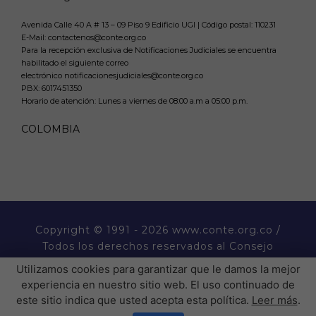
Avenida Calle 40 A # 13 – 09 Piso 9 Edificio UGI | Código postal: 110231
E-Mail: contactenos@conte.org.co
Para la recepción exclusiva de Notificaciones Judiciales se encuentra
habilitado el siguiente correo
electrónico notificacionesjudiciales@conte.org.co
PBX:
6017451350
Horario de atención: Lunes a viernes de 08:00 a.m a 05:00 p.m.
COLOMBIA
Copyright
© 1991 - 2026 www.conte.org.co /
Todos los derechos reservados al Consejo
Nacional de Técnicos Electricistas CONTE.
Utilizamos cookies para garantizar que le damos la mejor
experiencia en nuestro sitio web. El uso continuado de
� �  �� ����� ���  ��
este sitio indica que usted acepta esta política.
Leer más
.
�H��������P�����������