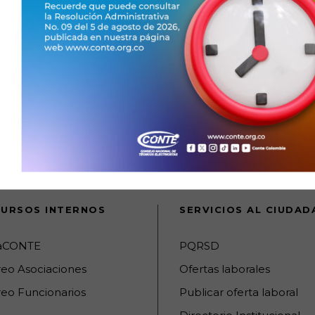
SIGUIENTE
URSOS INTERNOS
SERVICIOS AL CIUDA
raCONTE
PQRSD
reo Asociaciones
Ofertas laborales
eo Funcionarios
Publicar oferta laboral