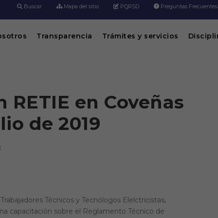
Buscar
Mapa del sitio
PQRSD
Preguntas Frecuentes
osotros
Transparencia
Trámites y servicios
Discipl
n RETIE en Coveñas
ulio de 2019
E
e Trabajadores Técnicos y Tecnólogos Elelctricistas,
una capacitación sobre el Reglamento Técnico de