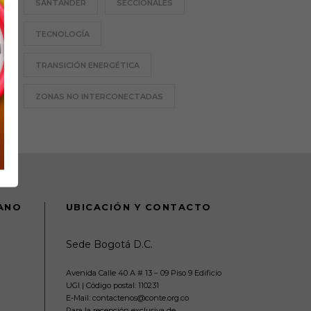
SANTANDER
SECCIONALES
TECNOLOGÍA
TRANSICIÓN ENERGÉTICA
ZONAS NO INTERCONECTADAS
DANO
UBICACIÓN Y CONTACTO
Sede Bogotá D.C.
Avenida Calle 40 A # 13 – 09 Piso 9 Edificio
UGI | Código postal: 110231
E-Mail: contactenos@conte.org.co
Para la recepción exclusiva de