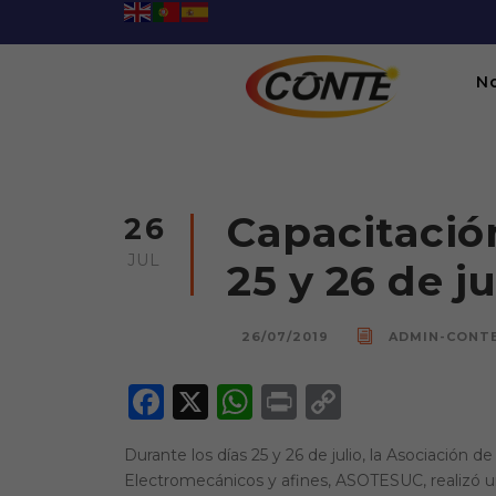
N
Capacitació
26
JUL
25 y 26 de j
26/07/2019
ADMIN-CONT
F
X
W
P
C
a
h
ri
o
Durante los días 25 y 26 de julio, la Asociación d
c
a
n
p
Electromecánicos y afines, ASOTESUC, realizó 