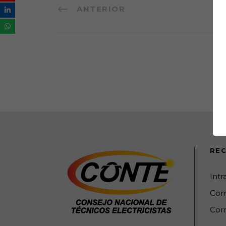
ANTERIOR
REC
Int
Cor
Corr