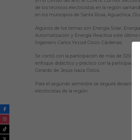
En lo corrido del año, el CONTE Comité Secciona
de los técnicos electricistas en la región sant
en los municipios de Santa Rosa, Aguachica, O
Algunos de los temas son Energía Solar, Energi
Automatización y Energía Reactiva este último
Ingeniero Carlos Yezzid Corzo Cárdenas.
Se contó con la participación de más de 320 asi
enfoque didáctico y práctico con la participaci
Gerardo de Jesús Isaza Ostos.
Para el segundo semestre se seguirá desarrolla
electricistas de la región.