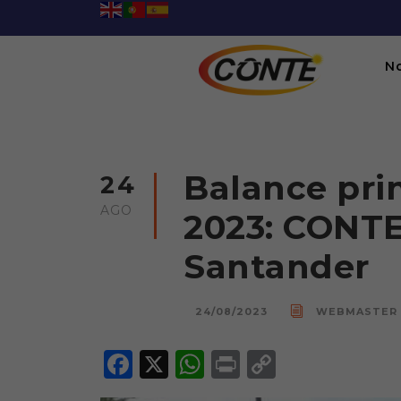
N
Balance pri
24
AGO
2023: CONTE
Santander
24/08/2023
WEBMASTER
F
X
W
P
C
a
h
ri
o