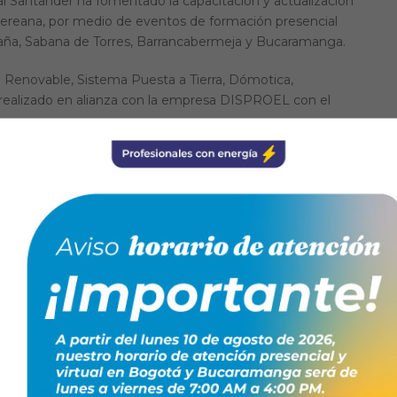
l Santander ha fomentado la capacitación y actualización
andereana, por medio de eventos de formación presencial
caña, Sabana de Torres, Barrancabermeja y Bucaramanga.
a Renovable, Sistema Puesta a Tierra, Dómotica,
 realizado en alianza con la empresa DISPROEL con el
stentes, estas capacitaciones se dessarollan con un
ón del Presidente del CONTE Comité Seccional Santander,
ndo eventos que promuevan la formación de los técnicos