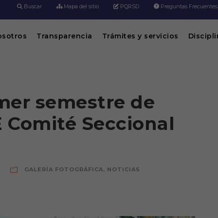
Buscar
Mapa del sitio
PQRSD
Preguntas Frecuentes
osotros
Transparencia
Trámites y servicios
Discipl
mer semestre de
 Comité Seccional
GALERÍA FOTOGRÁFICA
,
NOTICIAS