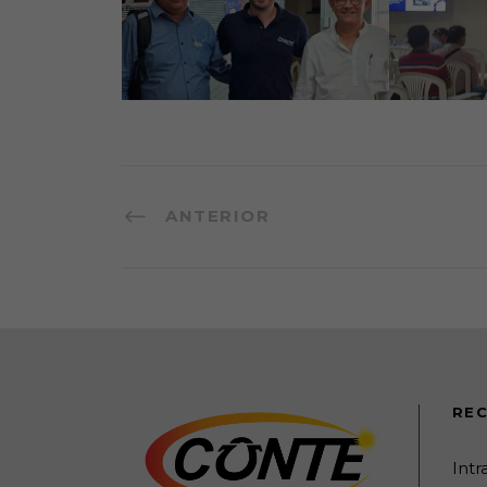
ANTERIOR
REC
Int