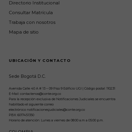
Directorio Institucional
Consultar Matrícula
Trabaja con nosotros
Mapa de sitio
UBICACIÓN Y CONTACTO
Sede Bogotá D.C.
Avenida Calle 40 A # 13 – 09 Piso 9 Edificio UGI | Código postal: 110231
E-Mail: contactenos@conte.org.co
Para la recepción exclusiva de Notificaciones Judiciales se encuentra
habilitado el siguiente correo
electrónico notificacionesjudiciales@conte.org.co
PBX:
6017451350
Horario de atención: Lunes a viernes de 08:00 a.m a 05:00 p.m.
COLOMBIA