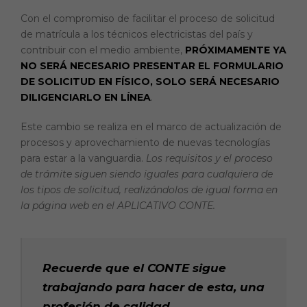
a
h
ri
o
Con el compromiso de facilitar el proceso de solicitud
c
a
n
p
de matrícula a los técnicos electricistas del país y
e
ts
t
y
contribuir con el medio ambiente,
PRÓXIMAMENTE YA
NO SERÁ NECESARIO PRESENTAR EL FORMULARIO
b
A
Li
DE SOLICITUD EN FÍSICO, SOLO SERÁ NECESARIO
o
p
n
DILIGENCIARLO EN LÍNEA
.
o
p
k
Este cambio se realiza en el marco de actualización de
k
procesos y aprovechamiento de nuevas tecnologías
para estar a la vanguardia.
Los requisitos y el proceso
de trámite siguen siendo iguales para cualquiera de
los tipos de solicitud, realizándolos de igual forma en
la página web en el APLICATIVO CONTE.
Recuerde que el CONTE sigue
trabajando para hacer de esta, una
profesión de calidad.