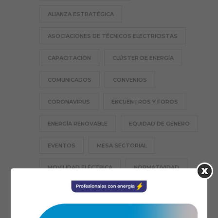
ALIANZA ESTRATÉGICA
ASOCIACIONES DE TÉCNICOS ELECTRICISTAS
CAPACITACIÓN
CLÚSTER DE ENERGÍA
COMUNICADOS
CONVENIOS
CORONAVIRUS
ENCUENTROS Y FOROS
ENERGÍA RENOVABLE
EQUIDAD DE GÉNERO
EVENTOS
MESA SECTORIAL
MOVILIDAD ELÉCTRICA
NORMATIVIDAD
PROFESIÓN TE
RESPONSABILIDAD SOCIAL
SANTANDER
SECCIONALES