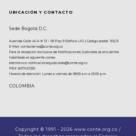
UBICACIÓN Y CONTACTO
Sede Bogotá D.C.
Avenida Calle 40 A # 13 – 09 Piso 9 Edificio UGI | Código postal: 110231
E-Mail: contactenos@conte.org.co
Para la recepción exclusiva de Notificaciones Judiciales se encuentra
habilitado el siguiente correo
electrónico notificacionesjudiciales@conte.org.co
PBX:
6017451350
Horario de atención: Lunes a viernes de 08:00 a.m a 05:00 p.m.
COLOMBIA
Copyright
© 1991 - 2026 www.conte.org.co /