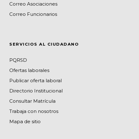
o
r
M
I
e
Correo Asociaciones
k
a
a
n
C
Correo Funcionarios
m
p
h
s
a
n
SERVICIOS AL CIUDADANO
n
e
PQRSD
l
Ofertas laborales
Publicar oferta laboral
Directorio Institucional
Consultar Matrícula
Trabaja con nosotros
Mapa de sitio