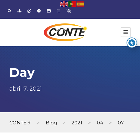
Day
abril 7, 2021
CONTE ⚡
>
Blog
>
2021
>
04
>
07