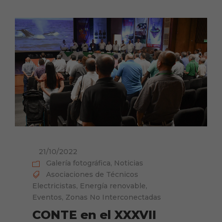
21/10/2022
Galería fotográfica
,
Noticias
Asociaciones de Técnicos
Electricistas
,
Energía renovable
,
Eventos
,
Zonas No Interconectadas
CONTE en el XXXVII