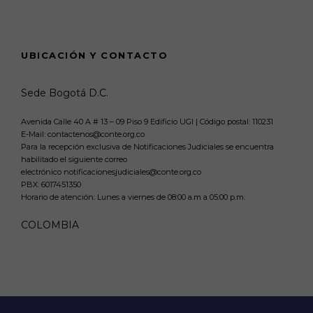
UBICACIÓN Y CONTACTO
Sede Bogotá D.C.
Avenida Calle 40 A # 13 – 09 Piso 9 Edificio UGI | Código postal: 110231
E-Mail: contactenos@conte.org.co
Para la recepción exclusiva de Notificaciones Judiciales se encuentra
habilitado el siguiente correo
electrónico notificacionesjudiciales@conte.org.co
PBX:
6017451350
Horario de atención: Lunes a viernes de 08:00 a.m a 05:00 p.m.
COLOMBIA