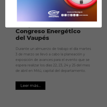
04/03/2020
Noticias
Eventos
,
Zonas No Interconectadas
Se aproxima el 2do
Congreso Energético
del Vaupés
Durante un almuerzo de trabajo el día martes
3 de marzo se llevó a cabo la planeación y
exposición de avances para el evento que se
espera realizar los días 22, 23, 24 y 25 del mes
de abril en Mitú, capital del departamento.
Leer más...