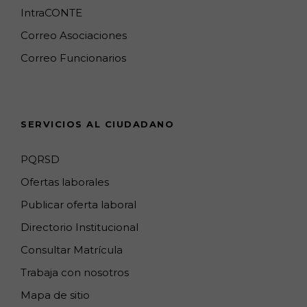
o
g
k
e
d
b
IntraCONTE
o
r
M
I
e
Correo Asociaciones
k
a
a
n
C
Correo Funcionarios
m
p
h
s
a
n
SERVICIOS AL CIUDADANO
n
e
PQRSD
l
Ofertas laborales
Publicar oferta laboral
Directorio Institucional
Consultar Matrícula
Trabaja con nosotros
Mapa de sitio