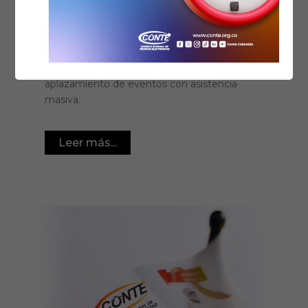
pandemia de un coronavirus, el COVID-19 ha
afectado el desarrollo de actividades, eventos
y demás tareas donde se ve involucrado el
ser humano, y la mejor medida acatada por
distintos gobiernos ha sido el aislamiento y
aplazamiento de eventos con asistencia
masiva.
Leer más...