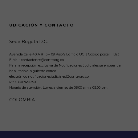
UBICACIÓN Y CONTACTO
Sede Bogotá D.C.
Avenida Calle 40 A # 13 – 09 Piso 9 Edificio UGI | Código postal: 110231
E-Mail: contactenos@conte.org.co
Para la recepción exclusiva de Notificaciones Judiciales se encuentra
habilitado el siguiente correo
electrónico notificacionesjudiciales@conte.org.co
PBX:
6017451350
Horario de atención: Lunes a viernes de 08:00 a.m a 05:00 p.m.
COLOMBIA