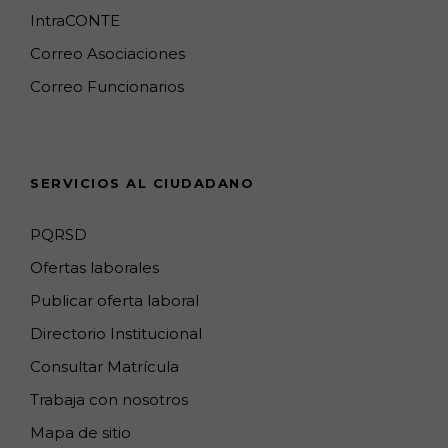
o
g
k
e
d
b
IntraCONTE
o
r
M
I
e
Correo Asociaciones
k
a
a
n
C
Correo Funcionarios
m
p
h
s
a
n
SERVICIOS AL CIUDADANO
n
e
PQRSD
l
Ofertas laborales
Publicar oferta laboral
Directorio Institucional
Consultar Matrícula
Trabaja con nosotros
Mapa de sitio