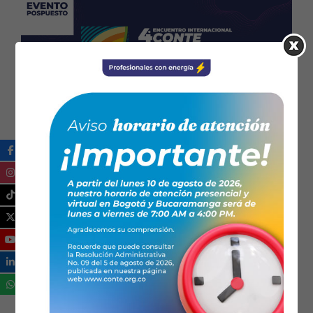
24/03/2020
Noticias
Comunicados
,
Coronavirus
,
Eventos
Comunicado oficial
sobre el 4to Encuentro
Internacional de
Técnicos Electricistas
Hoy por hoy el mundo vive y se adapta a la