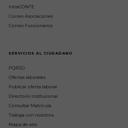
o
g
k
e
d
b
IntraCONTE
o
r
M
I
e
Correo Asociaciones
k
a
a
n
C
Correo Funcionarios
m
p
h
s
a
n
SERVICIOS AL CIUDADANO
n
e
PQRSD
l
Ofertas laborales
Publicar oferta laboral
Directorio Institucional
Consultar Matrícula
Trabaja con nosotros
Mapa de sitio