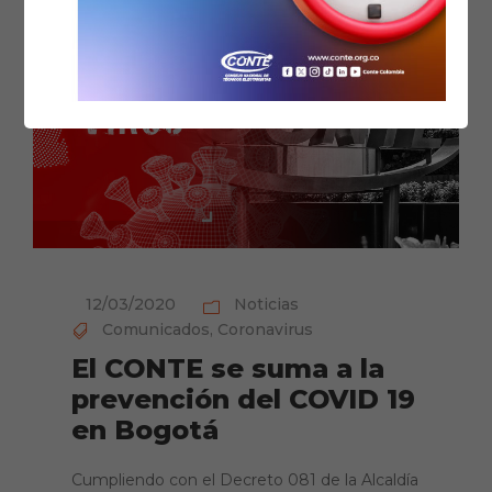
12/03/2020
Noticias
Comunicados
,
Coronavirus
El CONTE se suma a la
prevención del COVID 19
en Bogotá
Cumpliendo con el Decreto 081 de la Alcaldía