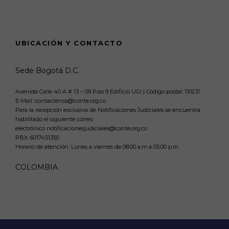
UBICACIÓN Y CONTACTO
Sede Bogotá D.C.
Avenida Calle 40 A # 13 – 09 Piso 9 Edificio UGI | Código postal: 110231
E-Mail: contactenos@conte.org.co
Para la recepción exclusiva de Notificaciones Judiciales se encuentra
habilitado el siguiente correo
electrónico notificacionesjudiciales@conte.org.co
PBX:
6017451350
Horario de atención: Lunes a viernes de 08:00 a.m a 05:00 p.m.
COLOMBIA