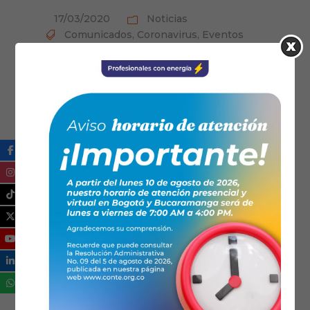
17/03/2020
Noticias
Comunicados
,
Coronavirus
,
Eventos
Aplazado el 2do
Congreso Energético
Vaupés 2020
Por motivos de salud pública el Consejo
Nacional de Técnicos Electricistas aplaza
hasta nueva información el 2do Congreso
Energético Vaupés 2020 que se realizaría en
la ciudad de Mitú los días 22, 23, 24 y 25 de
abril.
Leer más...