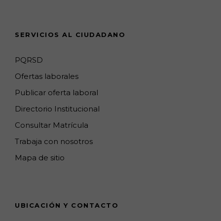
s
a
n
SERVICIOS AL CIUDADANO
n
e
PQRSD
l
Ofertas laborales
Publicar oferta laboral
Directorio Institucional
Consultar Matrícula
Trabaja con nosotros
Mapa de sitio
UBICACIÓN Y CONTACTO