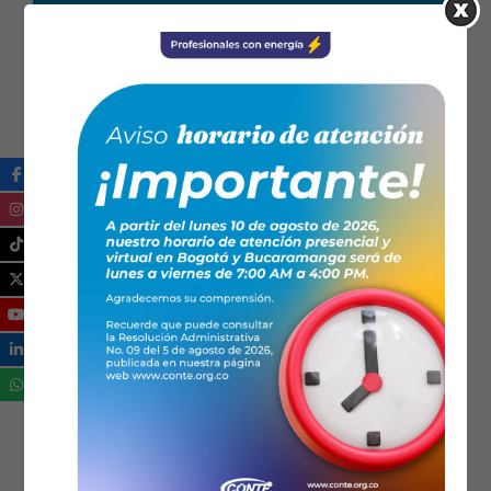
25/03/2026
Noticias
Normatividad
La obligatoriedad de la
matrícula CONTE en
Colombia: fundamento
constitucional y
desarrollo legal
Resumen: El presente artículo analiza la
obligatoriedad de la matrícula profesional
expedida por el Consejo Nacional de Técnicos
Electricistas – CONTE, como requisito
habilitante para el ejercicio de la profesión de
técnico electricista en Colombia. A partir de
las disposiciones consagradas en el Artículo