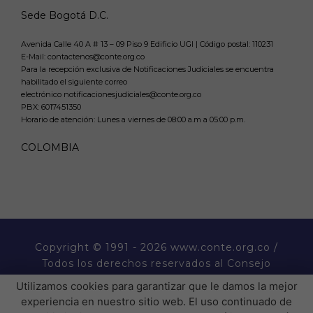
Sede Bogotá D.C.
Avenida Calle 40 A # 13 – 09 Piso 9 Edificio UGI | Código postal: 110231
E-Mail: contactenos@conte.org.co
Para la recepción exclusiva de Notificaciones Judiciales se encuentra
habilitado el siguiente correo
electrónico notificacionesjudiciales@conte.org.co
PBX:
6017451350
Horario de atención: Lunes a viernes de 08:00 a.m a 05:00 p.m.
COLOMBIA
Copyright
© 1991 - 2026 www.conte.org.co /
Todos los derechos reservados al Consejo
Nacional de Técnicos Electricistas CONTE.
Utilizamos cookies para garantizar que le damos la mejor
experiencia en nuestro sitio web. El uso continuado de