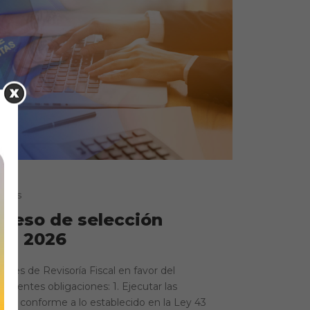
icias
oceso de selección
cal 2026
nales de Revisoría Fiscal en favor del
ientes obligaciones: 1. Ejecutar las
scal conforme a lo establecido en la Ley 43