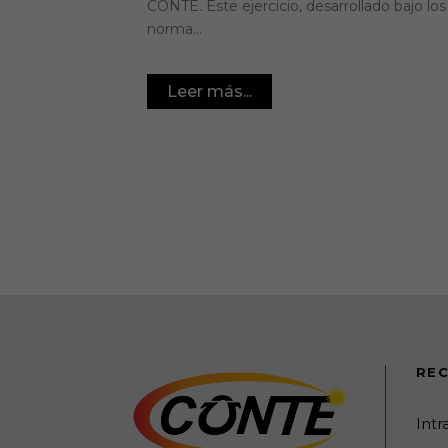
CONTE. Este ejercicio, desarrollado bajo los
norma...
Leer más...
REC
Int