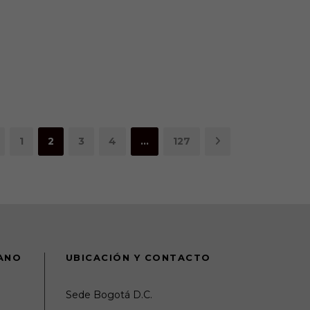
1
2
3
4
…
127
DANO
UBICACIÓN Y CONTACTO
Sede Bogotá D.C.