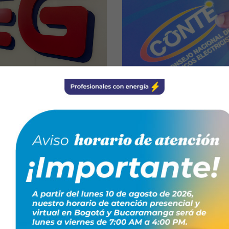
oticias
31/03/2026
Not
Invitación pr
ión
Revisoría Fis
rar la
 Colombia
Prestar servicios profesio
CONTRATANTE con las sigu
funciones de Revisoría Fi
s (CREG) lideró la Mesa