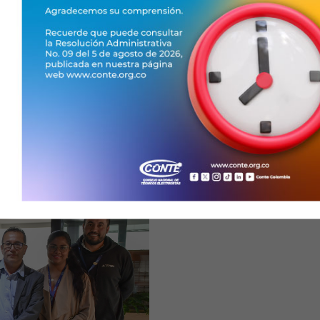
de 1990, el Código de Co
cional en movilidad
Auditoría (NIA) y demás 
co que tuvo como
aplicables. 2. Realizar una 
nal y actores del sector
la construcción de una
Leer más...