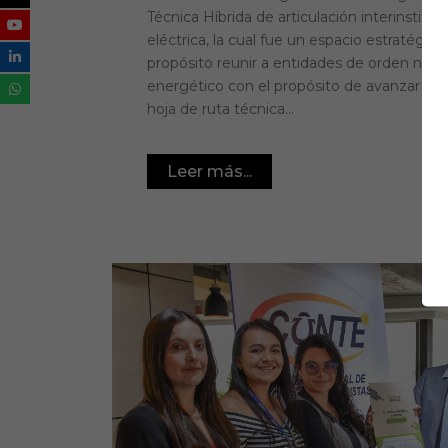
Técnica Híbrida de articulación interinstitu
eléctrica, la cual fue un espacio estratégi
propósito reunir a entidades de orden nacio
energético con el propósito de avanzar en 
hoja de ruta técnica...
Leer más...