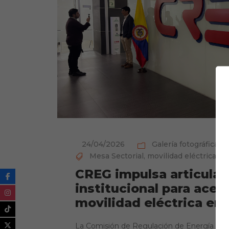
24/04/2026
Galería fotográfica
,
N
Mesa Sectorial
,
movilidad eléctrica
CREG impulsa articulac
institucional para acele
movilidad eléctrica en
La Comisión de Regulación de Energía y Ga