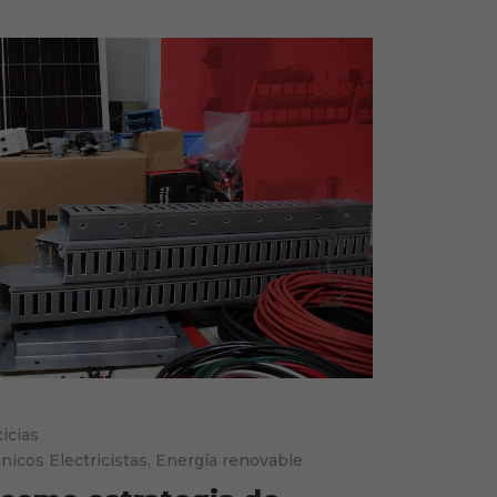
icias
nicos Electricistas
,
Energía renovable