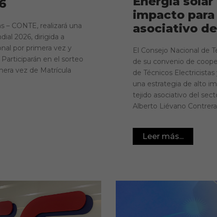
Energía solar
6
impacto para 
as – CONTE, realizará una
asociativo de
al 2026, dirigida a
onal por primera vez y
El Consejo Nacional de T
 Participarán en el sorteo
de su convenio de cooper
imera vez de Matrícula
de Técnicos Electricista
una estrategia de alto im
tejido asociativo del sect
Alberto Liévano Contreras
Leer más...