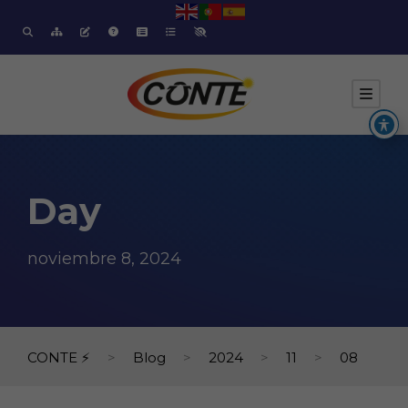
Day
noviembre 8, 2024
CONTE ⚡
>
Blog
>
2024
>
11
>
08