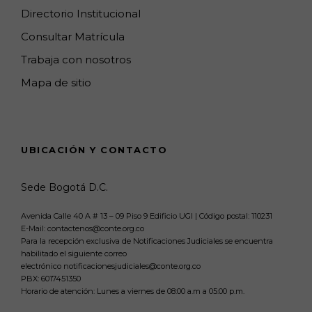
Directorio Institucional
Consultar Matrícula
Trabaja con nosotros
Mapa de sitio
UBICACIÓN Y CONTACTO
Sede Bogotá D.C.
Avenida Calle 40 A # 13 – 09 Piso 9 Edificio UGI | Código postal: 110231
E-Mail: contactenos@conte.org.co
Para la recepción exclusiva de Notificaciones Judiciales se encuentra
habilitado el siguiente correo
electrónico notificacionesjudiciales@conte.org.co
PBX:
6017451350
Horario de atención: Lunes a viernes de 08:00 a.m a 05:00 p.m.