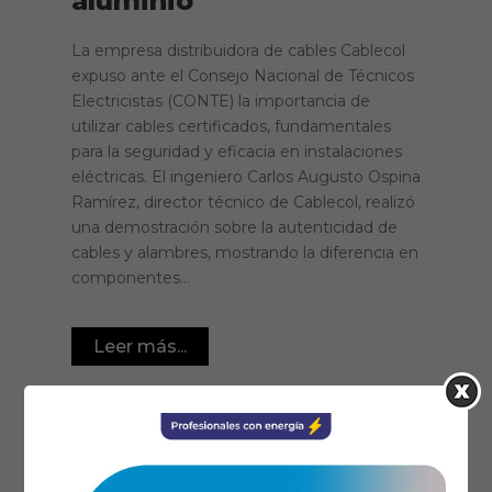
aluminio
La empresa distribuidora de cables Cablecol
expuso ante el Consejo Nacional de Técnicos
Electricistas (CONTE) la importancia de
utilizar cables certificados, fundamentales
para la seguridad y eficacia en instalaciones
eléctricas. El ingeniero Carlos Augusto Ospina
Ramírez, director técnico de Cablecol, realizó
una demostración sobre la autenticidad de
cables y alambres, mostrando la diferencia en
componentes...
Leer más...