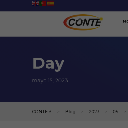
N
Day
mayo 15, 2023
CONTE ⚡
>
Blog
>
2023
>
05
>