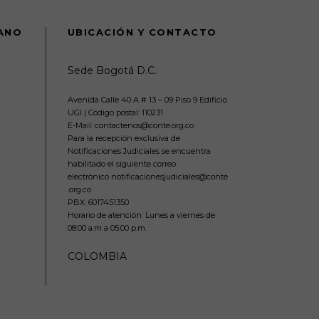
DANO
UBICACIÓN Y CONTACTO
Sede Bogotá D.C.
Avenida Calle 40 A # 13 – 09 Piso 9 Edificio
UGI | Código postal: 110231
E-Mail: contactenos@conte.org.co
Para la recepción exclusiva de
Notificaciones Judiciales se encuentra
habilitado el siguiente correo
electrónico notificacionesjudiciales@conte
.org.co
PBX:
6017451350
Horario de atención: Lunes a viernes de
08:00 a.m a 05:00 p.m.
COLOMBIA