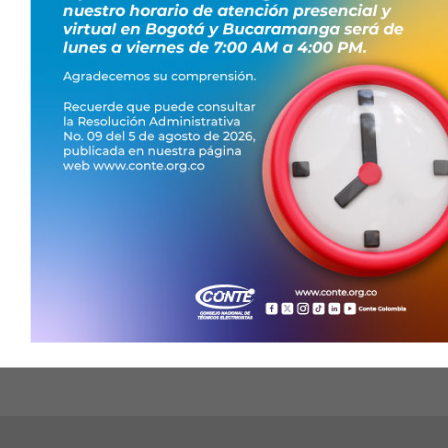
 Semilla de
 Colombia, creó el
ervicio Nacional de
obra de los técnicos
ma Técnico en montaje y
energía eléctrica,