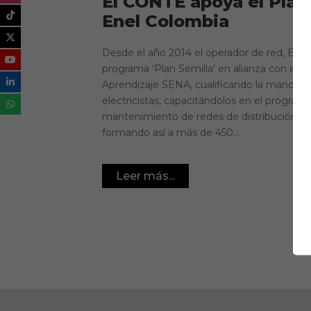
El CONTE apoya el Plan
Enel Colombia
Desde el año 2014 el operador de red, Enel
programa ‘Plan Semilla’ en alianza con el S
Aprendizaje SENA, cualificando la mano de 
electricistas, capacitándolos en el progra
mantenimiento de redes de distribución de 
formando así a más de 450...
Leer más...