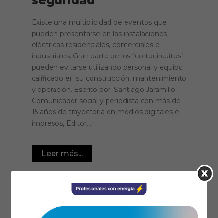
seguridad
Existe una multiplicidad de eventos que
pueden presentarse en las instalaciones
eléctricas residenciales, comerciales e
industriales. Gran parte de los “cortocircuitos”
pueden evitarse utilizando personal y equipo
calificado en su construcción, mantenimiento
y operación. Escrito por: Santiago Jaramillo.
Comunicador social y periodista con más de
15 años de trayectoria en medios digitales e
impresos, Editor...
Leer más...