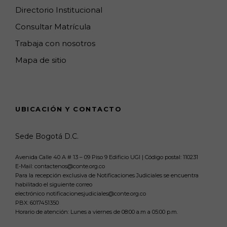
Directorio Institucional
Consultar Matrícula
Trabaja con nosotros
Mapa de sitio
UBICACIÓN Y CONTACTO
Sede Bogotá D.C.
Avenida Calle 40 A # 13 – 09 Piso 9 Edificio UGI | Código postal: 110231
E-Mail: contactenos@conte.org.co
Para la recepción exclusiva de Notificaciones Judiciales se encuentra
habilitado el siguiente correo
electrónico notificacionesjudiciales@conte.org.co
PBX:
6017451350
Horario de atención: Lunes a viernes de 08:00 a.m a 05:00 p.m.