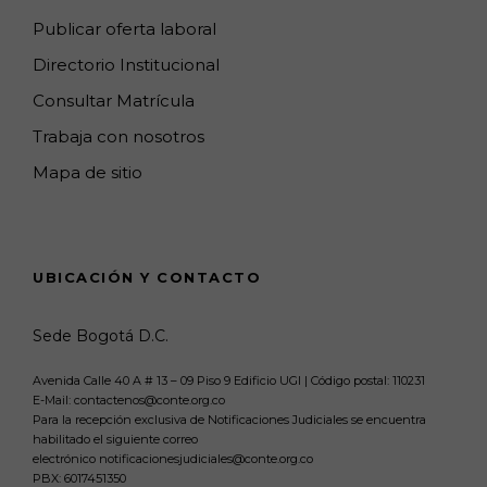
Publicar oferta laboral
Directorio Institucional
Consultar Matrícula
Trabaja con nosotros
Mapa de sitio
UBICACIÓN Y CONTACTO
Sede Bogotá D.C.
Avenida Calle 40 A # 13 – 09 Piso 9 Edificio UGI | Código postal: 110231
E-Mail: contactenos@conte.org.co
Para la recepción exclusiva de Notificaciones Judiciales se encuentra
habilitado el siguiente correo
electrónico notificacionesjudiciales@conte.org.co
PBX:
6017451350