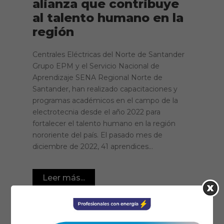
alianza que contribuye
al talento humano en la
región
Centrales Eléctricas del Norte de Santander
Grupo EPM y el Servicio Nacional de
Aprendizaje SENA Regional Norte de
Santander, han realizado capacitaciones y
programas académicos en el campo de la
electrotecnia desde el año 2022 para
fortalecer el talento humano en la región
nororiente del país. El pasado mes de
diciembre de 2022, 41 aprendices...
Leer más...