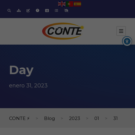
Day
enero 31, 2023
CONTE ⚡
>
Blog
>
2023
>
01
>
31