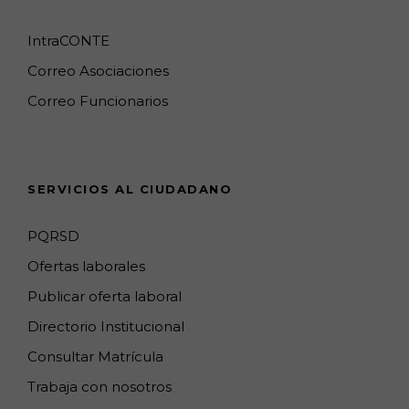
b
a
o
l
e
u
o
g
k
e
d
b
IntraCONTE
o
r
M
I
e
Correo Asociaciones
k
a
a
n
C
Correo Funcionarios
m
p
h
s
a
n
SERVICIOS AL CIUDADANO
n
e
PQRSD
l
Ofertas laborales
Publicar oferta laboral
Directorio Institucional
Consultar Matrícula
Trabaja con nosotros