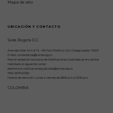
Mapa de sitio
UBICACIÓN Y CONTACTO
Sede Bogotá D.C.
Avenida Calle 40 A # 13 – 09 Piso 9 Edificio UGI | Código postal: 110231
E-Mail: contactenos@conte.org.co
Para la recepción exclusiva de Notificaciones Judiciales se encuentra
habilitado el siguiente correo
electrónico notificacionesjudiciales@conte.org.co
PBX:
6017451350
Horario de atención: Lunes a viernes de 08:00 a.m a 05:00 p.m.
COLOMBIA