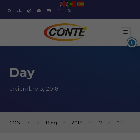
Day
diciembre 3, 2018
CONTE ⚡
>
Blog
>
2018
>
12
>
03