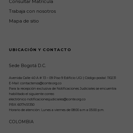
Consultar Matrícula
Trabaja con nosotros
Mapa de sitio
UBICACIÓN Y CONTACTO
Sede Bogotá D.C.
Avenida Calle 40 A # 13 – 09 Piso 9 Edificio UGI | Código postal: 110231
E-Mail: contactenos@conte.org.co
Para la recepción exclusiva de Notificaciones Judiciales se encuentra
habilitado el siguiente correo
electrónico notificacionesjudiciales@conte.org.co
PBX:
6017451350
Horario de atención: Lunes a viernes de 08:00 a.m a 05:00 p.m.
COLOMBIA