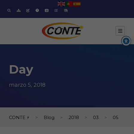
Day
marzo 5, 2018
CONTE ⚡
>
Blog
>
2018
>
03
>
05