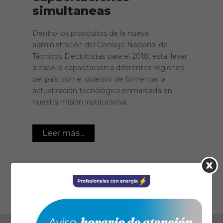
simultaneas
Dentro los propósitos de la nueva
administración del Consejo Nacional de
Técnicos Electricistas para el 2018, esta llevar
a cabo la capacitación a diferentes regiones
del país, con el objetivo de fomentar la
actualización tecnológica enmarcada en
nuestra misión institucional.
Leer más...