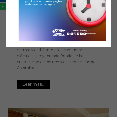
12/03/2018
Noticias
Fomentando la
capacitación en
normatividad
El CONTE y Procables unen fuerzas para
contribuir en la socialización de la
normatividad frente a los conductores
eléctricos, proyectando fortalecer la
cualificación de los técnicos electricistas de
Colombia.
Leer más...