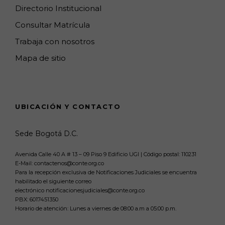
Directorio Institucional
Consultar Matrícula
Trabaja con nosotros
Mapa de sitio
UBICACIÓN Y CONTACTO
Sede Bogotá D.C.
Avenida Calle 40 A # 13 – 09 Piso 9 Edificio UGI | Código postal: 110231
E-Mail: contactenos@conte.org.co
Para la recepción exclusiva de Notificaciones Judiciales se encuentra
habilitado el siguiente correo
electrónico notificacionesjudiciales@conte.org.co
PBX:
6017451350
Horario de atención: Lunes a viernes de 08:00 a.m a 05:00 p.m.