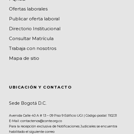
l
Ofertas laborales
Publicar oferta laboral
Directorio Institucional
Consultar Matrícula
Trabaja con nosotros
Mapa de sitio
UBICACIÓN Y CONTACTO
Sede Bogotá D.C.
Avenida Calle 40 A # 13 – 09 Piso 9 Edificio UGI | Código postal: 110231
E-Mail: contactenos@conte.org.co
Para la recepción exclusiva de Notificaciones Judiciales se encuentra
habilitado el siguiente correo