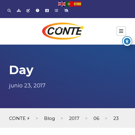
Day
junio 23, 2017
CONTE ⚡
>
Blog
>
2017
>
06
>
23