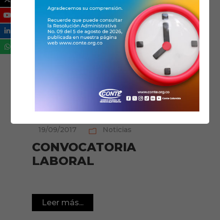
laboral del Consejo Nacional de Técnicos
Electricistas – CONTE Reanudaremos las
actividades laborales el día 02 de...
Leer más...
19/09/2017
Noticias
CONVOCATORIA
LABORAL
Leer más...