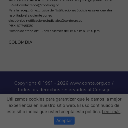
Avenida Calle 40 A # 13 – 09 Piso 9 Edificio UGI | Código postal: 110231
E-Mail: contactenos@conte.org.co
Para la recepción exclusiva de Notificaciones Judiciales se encuentra
habilitado el siguiente correo
electrónico notificacionesjudiciales@conte.org.co
PBX:
6017451350
Horario de atención: Lunes a viernes de 08:00 a.m a 05:00 p.m.
COLOMBIA
Copyright
© 1991 - 2026 www.conte.org.co /
Todos los derechos reservados al Consejo
Nacional de Técnicos Electricistas CONTE.
Utilizamos cookies para garantizar que le damos la mejor
experiencia en nuestro sitio web. El uso continuado de
este sitio indica que usted acepta esta política.
Leer más
.
� �  �� ����� ���  ��
�H��������P�����������
Aceptar
���������P��� �