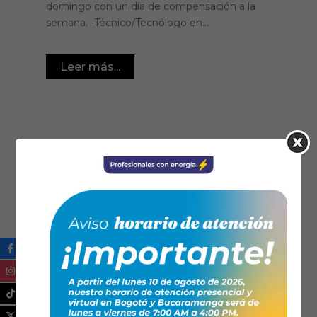
domingo con un día de compensación a la
semana. -Técnico/Tecnólogo en...
Leer más...
25/09/2017
Noticias
RECESO DIA 29
SEPTIEMBRE
¡Importante! A todos nuestros estimados
clientes Les informamos: que el día 29 de
Septiembre de 2017 no habrá atención al
público, por encontrarse la planta de personal
y directivos en actividades de bienestar