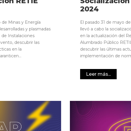
ción RETIE
Socialización
2024
o de Minas y Energía
El pasado 31 de mayo de 
 desarrolladas y plasmadas
llevó a cabo la socializa
 de Instalaciones
en la actualización del 
vento, descubrir las
Alumbrado Público RETIL
cticas en la
descubrir las últimas actu
anticen...
implementación de norma
Leer más...