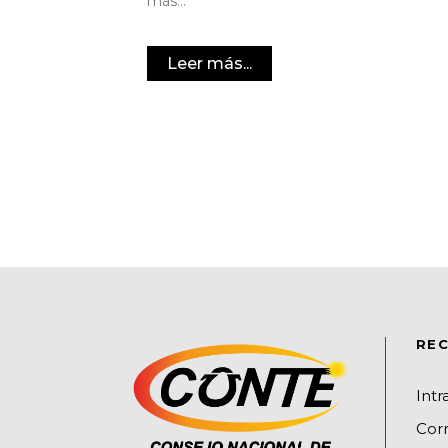
más...
Leer más...
REC
Int
Cor