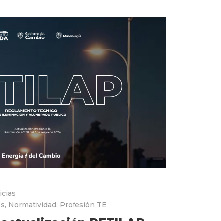
icias
os
,
Normatividad
,
Profesión TE