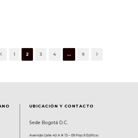
1
2
3
4
…
9
DANO
UBICACIÓN Y CONTACTO
Sede Bogotá D.C.
Avenida Calle 40 A # 13 – 09 Piso 9 Edificio