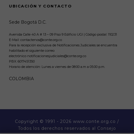
UBICACIÓN Y CONTACTO
Sede Bogotá D.C.
Avenida Calle 40 A # 13 – 09 Piso 9 Edificio UGI | Código postal: 110231
E-Mail: contactenos@conte.org.co
Para la recepción exclusiva de Notificaciones Judiciales se encuentra
habilitado el siguiente correo
electrónico notificacionesjudiciales@conte.org.co
PBX:
6017451350
Horario de atención: Lunes a viernes de 08:00 a.m a 05:00 p.m.
COLOMBIA
Copyright
© 1991 - 2026 www.conte.org.co /
Todos los derechos reservados al Consejo