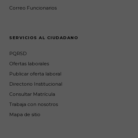
k
a
a
n
C
Correo Funcionarios
m
p
h
s
a
n
SERVICIOS AL CIUDADANO
n
e
PQRSD
l
Ofertas laborales
Publicar oferta laboral
Directorio Institucional
Consultar Matrícula
Trabaja con nosotros
Mapa de sitio