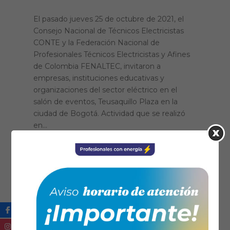
El pasado jueves 25 de octubre de 2021, el
Consejo Nacional de Técnicos Electricistas
CONTE y la Federación Nacional de
Profesionales Técnicos Electricistas y Afines
de Colombia FENALTEC, invitaron a
empresas, instituciones educativas y
organizaciones del sector eléctrico en el
salón de eventos, Teusaquillo Plaza en la
ciudad de Bogotá. Actividad que se realizó
en...
Leer más...