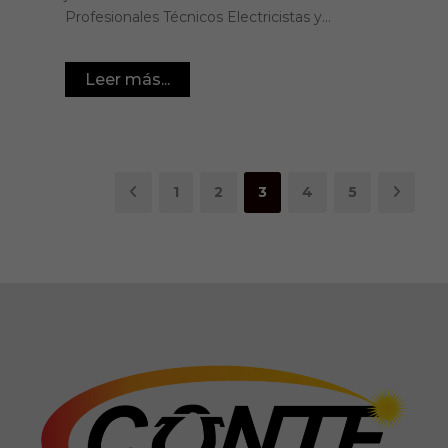
Profesionales Técnicos Electricistas y...
Leer más...
1
2
3
4
5