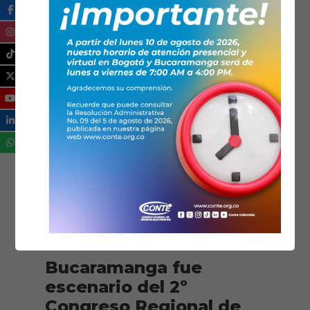
26/08/2025
Galería fotográfica
,
Noticias
Encuentros y Foros
,
Santander
,
Seccionales
,
Transición energética
Bucaramanga fue
escenario del 2º
Congreso Regional de