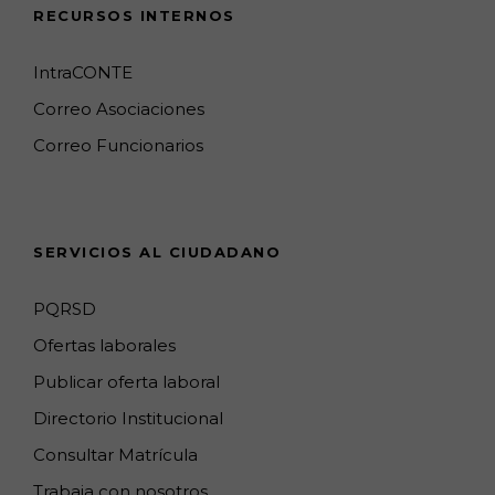
e
t
T
g
k
T
RECURSOS INTERNOS
b
a
o
l
e
u
o
g
k
e
d
b
IntraCONTE
o
r
M
I
e
Correo Asociaciones
k
a
a
n
C
Correo Funcionarios
m
p
h
s
a
n
SERVICIOS AL CIUDADANO
n
e
PQRSD
l
Ofertas laborales
Publicar oferta laboral
Directorio Institucional
Consultar Matrícula
Trabaja con nosotros