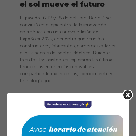
el sol mueve el futuro
El pasado 16, 17 y 18 de octubre, Bogotá se
convirtió en el epicentro de la innovación
energética con una nueva edición de
ExpoSolar 2025, encuentro que reunió a
constructores, fabricantes, comercializadores
e instaladores del sector eléctrico. Durante
tres días, los asistentes exploraron las últimas
tendencias en energías renovables,
compartiendo experiencias, conocimiento y
tecnología que...
Leer más...