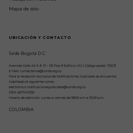
Mapa de sitio
UBICACIÓN Y CONTACTO
Sede Bogotá D.C.
Avenida Calle 40 A # 13 – 09 Piso 9 Edificio UGI | Código postal: 110231
E-Mail: contactenos@conte.org.co
Para la recepción exclusiva de Notificaciones Judiciales se encuentra
habilitado el siguiente correo
electrónico notificacionesjudiciales@conte.org.co
PBX:
6017451350
Horario de atención: Lunes a viernes de 08:00 a.m a 05:00 p.m.
COLOMBIA