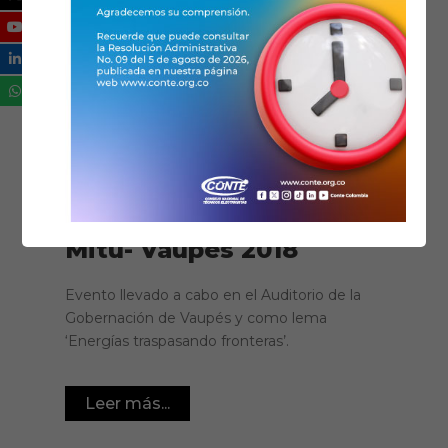
15/08/2018
Galería fotográfica
,
Noticias
Encuentros y Foros
1er Foro energético
Mitú- Vaupés 2018
Evento llevado a cabo en el Auditorio de la
Gobernación de Vaupés y como lema
‘Energías traspasando fronteras’.
Leer más...