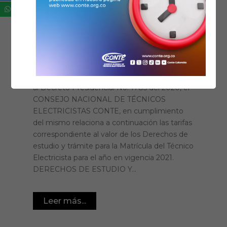
Comunicados
Actualización tarifas
derechos de estudio y
trámite 2021
Nos permitimos informarles que de acuerdo
al Decreto Presidencial No. 1785 del 2020, el
CONSEJO NACIONAL DE TÉCNICOS
ELECTRICISTAS CONTE, en cumplimiento
del mismo relaciona a continuación las tarifas
correspondiente al valor de los Derechos de
estudio y trámite para la Matrícula del Técnico
Electricista para el año en vigencia 2021.
DERECHOS DE ESTUDIO Y...
Leer más...