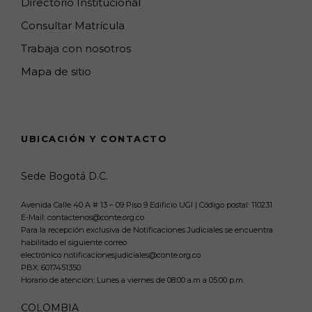
Directorio Institucional
Consultar Matrícula
Trabaja con nosotros
Mapa de sitio
UBICACIÓN Y CONTACTO
Sede Bogotá D.C.
Avenida Calle 40 A # 13 – 09 Piso 9 Edificio UGI | Código postal: 110231
E-Mail: contactenos@conte.org.co
Para la recepción exclusiva de Notificaciones Judiciales se encuentra
habilitado el siguiente correo
electrónico notificacionesjudiciales@conte.org.co
PBX:
6017451350
Horario de atención: Lunes a viernes de 08:00 a.m a 05:00 p.m.
COLOMBIA