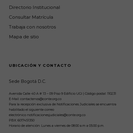
Directorio Institucional
Consultar Matrícula
Trabaja con nosotros
Mapa de sitio
UBICACIÓN Y CONTACTO
Sede Bogotá D.C.
Avenida Calle 40 A # 13 – 09 Piso 9 Edificio UGI | Código postal: 110231
E-Mail: contactenos@conte.org.co
Para la recepción exclusiva de Notificaciones Judiciales se encuentra
habilitado el siguiente correo
electrónico notificacionesjudiciales@conte.org.co
PBX:
6017451350
Horario de atención: Lunes a viernes de 08:00 a.m a 05:00 p.m.