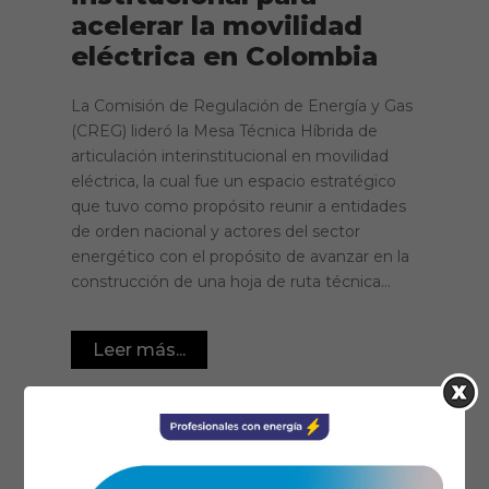
acelerar la movilidad
eléctrica en Colombia
La Comisión de Regulación de Energía y Gas
(CREG) lideró la Mesa Técnica Híbrida de
articulación interinstitucional en movilidad
eléctrica, la cual fue un espacio estratégico
que tuvo como propósito reunir a entidades
de orden nacional y actores del sector
energético con el propósito de avanzar en la
construcción de una hoja de ruta técnica...
Leer más...